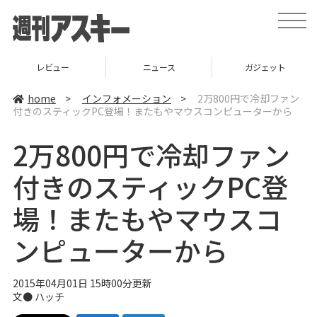
t
o
g
g
l
ビュー
ニュース
ガジェット
e
n
a
home
>
インフォメーション
>
2万800円で冷却ファン
v
付きのスティックPC登場！またもやマウスコンピューターから
i
g
a
2万800円で冷却ファン
t
i
o
付きのスティックPC登
n
場！またもやマウスコ
ンピューターから
2015年04月01日 15時00分更新
文●
ハッチ