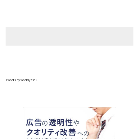
Tweets by weeklyascii