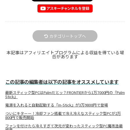
カテゴリートップへ
本記事はアフィリエイトプログラムによる収益を得ている場
合があります
この記事の編集者は以下の記事をオススメしています
最新スティック型PCはPalmだとッ？FRONTIERから1万7000円の『Palm
Stick』
電源を入れると自動起動する『m-Stick』が3万9800円で登場
ついにキターー！冷却ファン搭載で冷え冷えなスティック型PCが2万
800円で販売開始
ファンを付けたら冷えすぎて次元が変わったスティック型PC魔改造最
終章