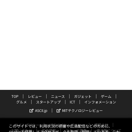
TOP
レビュー
ニュース
ガジェット
ゲーム
グルメ
スタートアップ
ICT
インフォメーション
ASCII.jp
MITテクノロジーレビュー
サイトポリシー
プライバシーポリシー
運営会社
このサイトでは、利用状況の把握や広告配信などのために、
お問い合わせ
広告掲載
スタッフ募集
電子版について