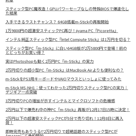
スティック型PC魔改造！GPUパワーセーブなしの特殊BIOSで爆速化し
た結果
入手できるラストチャンス？ 64GB搭載m-Stickの再販開始
1万9800円の超激安スティックPC再び！iiyama PC『Picoretta』
インテル純正スティック型PC『Intel Compute Stick』は1万円を切る？
スティック型PC『m-Stick』に白い64GB版が2万5800円で登場！前の
とどっちがお買い得？
実はPhotoshopも動く2万円PC『m-Stick』の実力
2万円切りの超小型PC『m-Stick』はMacBook Airよりも便利なの？
m-StickをPS3用キーボードやVAIOマウスといっしょに使ってみた
m-Stick MS-NH1：使ってわかった2万円切りスティック型PCの実力｜
デジギア一点突破
3万円切りPCの増加が示すインテルとマイクロソフトの危機感
2万円以下で爆売れ中の神PC『m-Stick』再販が12月17日15時に決定！
2万円以下の超激安スティックPCが5分で売り切れ！12月8日に再入
荷！
即時完売もありうる!?2万円切りで超絶話題のスティック型PCが
Amazonにて予約開始