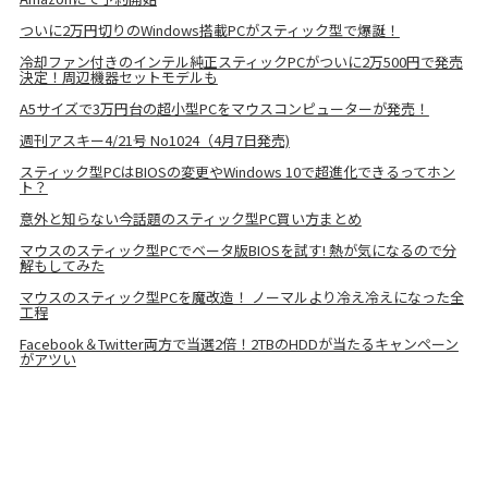
ついに2万円切りのWindows搭載PCがスティック型で爆誕！
冷却ファン付きのインテル純正スティックPCがついに2万500円で発売
決定！周辺機器セットモデルも
A5サイズで3万円台の超小型PCをマウスコンピューターが発売！
週刊アスキー4/21号 No1024（4月7日発売)
スティック型PCはBIOSの変更やWindows 10で超進化できるってホン
ト？
意外と知らない今話題のスティック型PC買い方まとめ
マウスのスティック型PCでベータ版BIOSを試す! 熱が気になるので分
解もしてみた
マウスのスティック型PCを魔改造！ ノーマルより冷え冷えになった全
工程
Facebook＆Twitter両方で当選2倍！2TBのHDDが当たるキャンペーン
がアツい