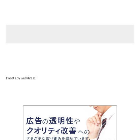
Tweets by weeklyascii