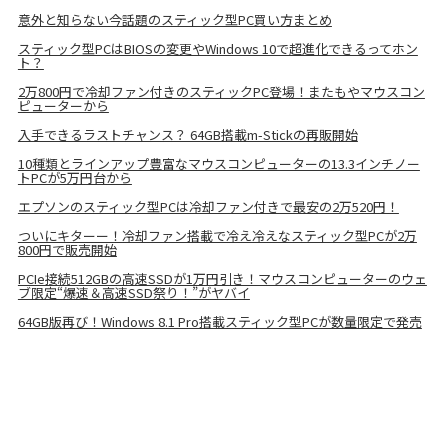
意外と知らない今話題のスティック型PC買い方まとめ
スティック型PCはBIOSの変更やWindows 10で超進化できるってホン
ト？
2万800円で冷却ファン付きのスティックPC登場！またもやマウスコン
ピューターから
入手できるラストチャンス？ 64GB搭載m-Stickの再販開始
10種類とラインアップ豊富なマウスコンピューターの13.3インチノー
トPCが5万円台から
エプソンのスティック型PCは冷却ファン付きで最安の2万520円！
ついにキターー！冷却ファン搭載で冷え冷えなスティック型PCが2万
800円で販売開始
PCIe接続512GBの高速SSDが1万円引き！マウスコンピューターのウェ
ブ限定“爆速＆高速SSD祭り！”がヤバイ
64GB版再び！Windows 8.1 Pro搭載スティック型PCが数量限定で発売