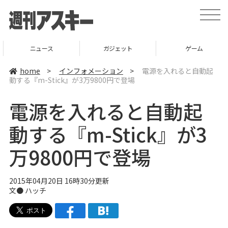
t
o
g
g
l
ニュース
ガジェット
ゲーム
e
n
a
home
>
インフォメーション
>
電源を入れると自動起
v
動する『m-Stick』が3万9800円で登場
i
g
a
電源を入れると自動起
t
i
o
動する『m-Stick』が3
n
万9800円で登場
2015年04月20日 16時30分更新
文●
ハッチ