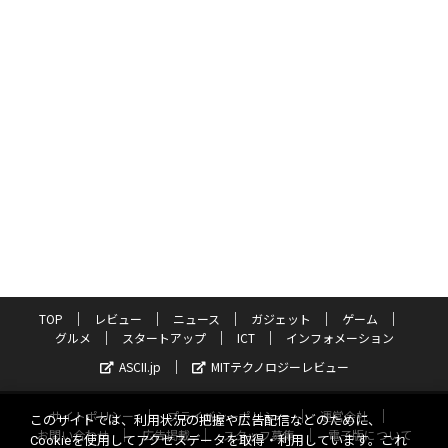
TOP
レビュー
ニュース
ガジェット
ゲーム
グルメ
スタートアップ
ICT
インフォメーション
ASCII.jp
MITテクノロジーレビュー
サイトポリシー
プライバシーポリシー
運営会社
このサイトでは、利用状況の把握や広告配信などのために、
お問い合わせ
広告掲載
スタッフ募集
電子版について
Cookieを使用してアクセスデータを取得・利用しています。これ