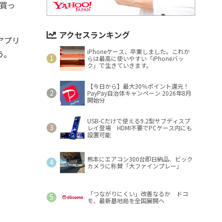
で買っ
アクセスランキング
アプリ
iPhoneケース、卒業しました。これか
う。
らは最高に使いやすい「iPhoneバッ
ク」で生きていきます。
【今日から】最大30％ポイント還元！
PayPay自治体キャンペーン 2026年8月
開始分
USB-Cだけで使える9.2型サブディスプ
レイ登場 HDMI不要でPCケース内にも
設置可能
熊本にエアコン300台即日納品、ビック
カメラに称賛「大ファインプレー」
「つながりにくい」改善なるか ドコ
モ、最新基地局を全国展開へ