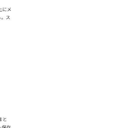
上にメ
ろ。ス
まと
も保存