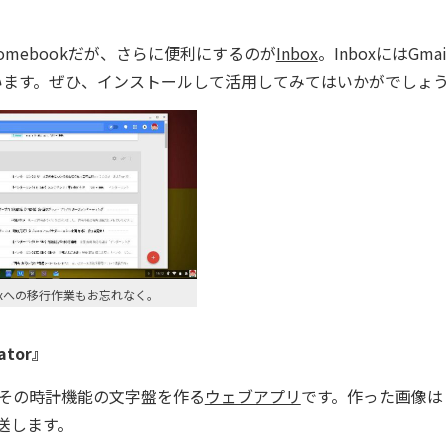
omebookだが、さらに便利にするのが
Inbox
。InboxにはGma
れています。ぜひ、インストールして活用してみてはいかがでしょ
nboxへの移行作業もお忘れなく。
ator』
e』。その時計機能の文字盤を作る
ウェブアプリ
です。作った画像は
、転送します。