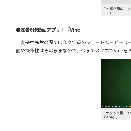
↑写真を簡単にフィ
matic』。
●定番6秒動画アプリ：『Vine』
女子中高生の間では今や定番のショートムービーサ
面や操作性はそのままなので、今までスマホでVine
↑サクッと撮って
『Vine』。