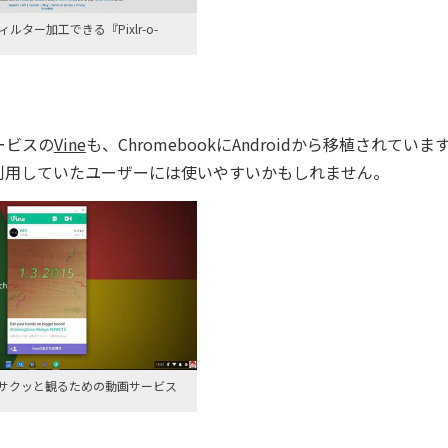
ルター加工できる『Pixlr-o-
ービスの
Vine
も、ChromebookにAndroidから移植されていま
を利用していたユーザーには使いやすいかもしれません。
サクッと観るための動画サービス