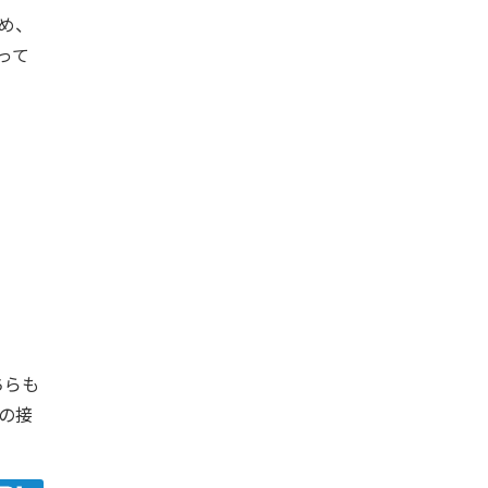
ため、
って
ちらも
Cの接