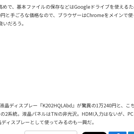
高めで、基本ファイルの保存などはGoogleドライブを使える
0円と手ごろな価格なので、ブラウザーはChromeをメインで使
良いだろう。
の液晶ディスプレー『K202HQLAbd』が驚異の1万240円と、こ
-Dの2系統。液晶パネルはTNの非光沢。HDMI入力はないが、P
晶ディスプレーとして使ってみるのも一興だ。