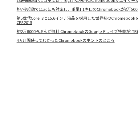
13時間駆動で1日使える！Tegra K1採用のChromebookがエイサー
約7秒起動で11acにも対応し、重量1.1キロのChromebookが3万50
第5世代Core i3と15.6インチ液晶を採用した世界初のChromebo
CES2015
約2万8000円ぶんが無料 ChromebookのGoogleドライブ特典が1TB
4ヵ月間使ってわかったChromebookのホントのところ