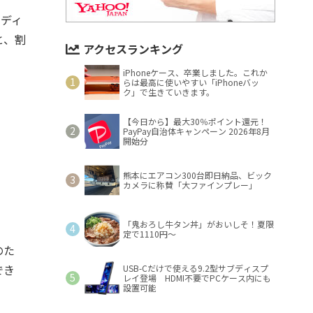
晶ディ
と、割
アクセスランキング
iPhoneケース、卒業しました。これか
らは最高に使いやすい「iPhoneバッ
ク」で生きていきます。
【今日から】最大30％ポイント還元！
PayPay自治体キャンペーン 2026年8月
開始分
熊本にエアコン300台即日納品、ビック
カメラに称賛「大ファインプレー」
「鬼おろし牛タン丼」がおいしそ！夏限
定で1110円～
のた
でき
USB-Cだけで使える9.2型サブディスプ
レイ登場 HDMI不要でPCケース内にも
設置可能