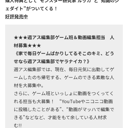
購入特典として“モンスター研究家 ルッカ”と“知識のジ
ェダイト”がついてくる！
好評発売中
★★★週アス編集部ゲーム班＆動画編集担当 人
材募集★★★
《家で毎日ゲームばかりしてるそこのキミ、どう
せなら週アス編集部でヤラナイカ？》
週アス編集部では、現在、毎日元気に出勤してゲ
ームしたのち帰宅する、ゲームのできる素敵な人
材を大募集中。
さらに、ゲーム班といっしょに動画をつくってく
れる担当も大募集！ “YouTubeやニコニコ動画
に投稿したことがある”、“動画がマッハで編集で
きる”などなど、才能をもて余している人材求
む!!