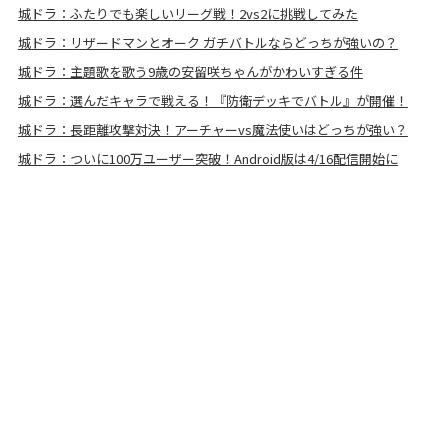
城ドラ：ふたりでも楽しいリーグ戦！2vs2に挑戦してみた
城ドラ：リザードマンとオーク ガチバトルならどっちが強いの？
城ドラ：主題歌を歌う9歳の安留咲ちゃんがかわいすぎる件
城ドラ：選んだキャラで戦える！『防衛デッキでバトル』が開催！
城ドラ：長距離攻撃対決！アーチャーvs魔法使いはどっちが強い？
城ドラ：ついに100万ユーザー突破！Android版は4/16配信開始に