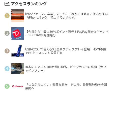
アクセスランキング
iPhoneケース、卒業しました。これからは最高に使いやすい
「iPhoneバック」で生きていきます。
【今日から】最大30％ポイント還元！PayPay自治体キャンペ
ーン 2026年8月開始分
USB-Cだけで使える9.2型サブディスプレイ登場 HDMI不要
でPCケース内にも設置可能
熊本にエアコン300台即日納品、ビックカメラに称賛「大フ
ァインプレー」
「つながりにくい」改善なるか ドコモ、最新基地局を全国
展開へ