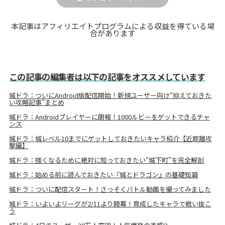
本記事はアフィリエイトプログラムによる収益を得ている場
合があります
この記事の編集者は以下の記事をオススメしています
城ドラ：ついにAndroid版配信開始！新規ユーザー向け“抑えておきた
い攻略記事”まとめ
城ドラ：Androidプレイヤーに朗報！1000ルビーをゲットできるチャ
ンス
城ドラ：城レベル10までにゲットしておきたいキャラ紹介【近距離攻
撃編】
城ドラ：強くなるために絶対に知っておきたい“城下町”を完全解剖
城ドラ：始める前に読んでおきたい『城とドラゴン』の基礎知識
城ドラ：ついに配信スタート！さっそくバトル動画を撮ってみました
城ドラ：いよいよリーグが2/11より開幕！育成したキャラで戦い抜こ
う