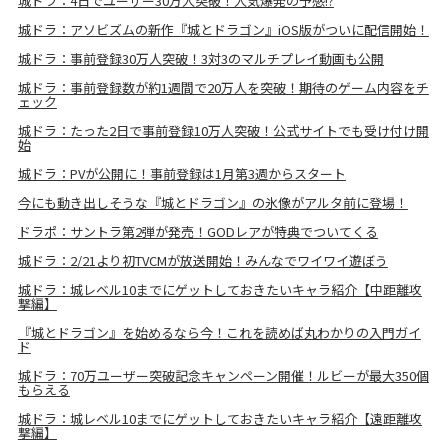
城ドラ：4日でユーザー30万人突破！人気爆発の予感!?
城ドラ：アソビズムの新作『城とドラゴン』iOS版がついに配信開始！
城ドラ：事前登録30万人突破！3対3のマルチプレイ動画も公開
城ドラ：事前登録数が約1週間で20万人を突破！期待のゲーム内容をチ
ェック
城ドラ：たった2日で事前登録10万人突破！公式サイトでも受け付け開
始
城ドラ：PVが公開に！事前登録は1月第3週からスタート
今にも動き出しそうな『城とドラゴン』の氷像がアルタ前に登場！
ドラポ：サントラ第2弾が発売！GODレアが特典でついてくる
城ドラ：2/21より初TVCMが放送開始！みんなでワイワイ遊ぼう
城ドラ：城レベル10までにゲットしておきたいキャラ紹介【中距離攻
撃編】
『城とドラゴン』を始めるなら今！これを読めば丸わかりの入門ガイ
ド
城ドラ：70万ユーザー突破記念キャンペーン開催！ルビーが最大350個
もらえる
城ドラ：城レベル10までにゲットしておきたいキャラ紹介【遠距離攻
撃編】