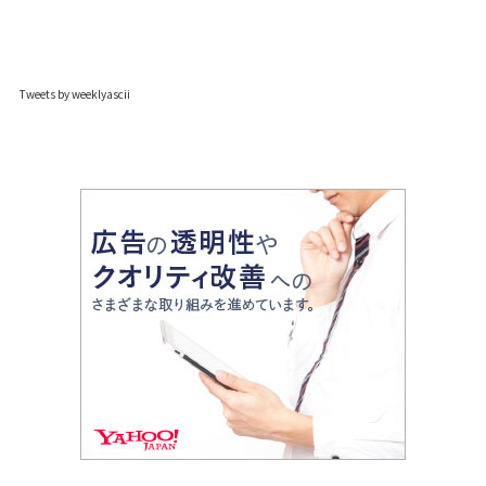
Tweets by weeklyascii