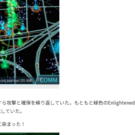
撃と確保を繰り返していた。もともと緑色のEnlightene
苦戦していた。
に染まった！