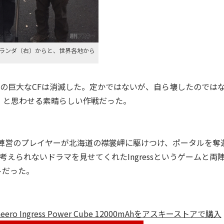
ランダ（右）からと、世界各地から
の巨大なCFは消滅した。定かではないが、自ら壊したのでは
、と思わせる素晴らしい作戦だった。
nce陣営のプレイヤーが北海道の襟裳岬に駆けつけ、ポータルを奪
えられないドラマを見せてくれたIngressというゲームと両
トだった。
o Ingress Power Cube 12000mAhをアスキーストアで購入