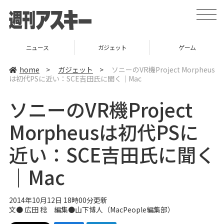
t
o
g
g
l
ニュース
ガジェット
ゲーム
e
n
a
home
>
ガジェット
>
ソニーのVR機Project Morpheus
v
は初代PSに近い：SCE吉田氏に聞く｜Mac
i
g
a
ソニーのVR機Project
t
i
o
Morpheusは初代PSに
n
近い：SCE吉田氏に聞く
｜Mac
2014年10月12日 18時00分更新
文● 広田 稔 編集●山下博人（
MacPeople編集部
）