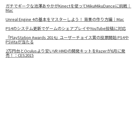
ガチでギークな池澤あやかがKinectを使ってMikuMikuDanceに挑戦｜
Mac
Unreal Engine 4の基本をマスターしよう！ 背景の作り方編｜Mac
PS4のシステム更新でゲームのシェアプレイやYouTube投稿に対応
『PlayStation Awards 2014』ユーザーチョイス賞の投票開始 PS4や
PSVitaが当たる
2万円台とOculusより安いVR HMDの開発キットをRazerが6月に発
売！：CES2015