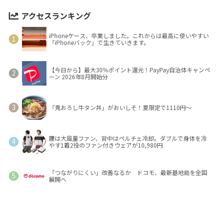
アクセスランキング
iPhoneケース、卒業しました。これからは最高に使いやすい
「iPhoneバック」で生きていきます。
【今日から】最大30％ポイント還元！PayPay自治体キャンペ
ーン 2026年8月開始分
「鬼おろし牛タン丼」がおいしそ！夏限定で1110円～
腰は大風量ファン、背中はペルチェ冷却。ダブルで身体を冷
やす1着2役のファン付きウェアが10,980円
「つながりにくい」改善なるか ドコモ、最新基地局を全国
展開へ