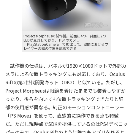
Project Morpheusの試作機。前面に4つ、背面に2つ
LEDが点灯しており、 PS4のカメラ
「PlayStationCamera」で検出して、空間におけるプ
レイヤーの頭の位置を認識できる
試作機の仕様は、パネルが1920×1080ドットで外部カ
メラによる位置トラッキングにも対応しており、Oculus
Riftの第2世代開発キット（DK2）と似ている。ただし、
Project Morpheusは眼鏡を着けたままでも装着しやすか
ったり、後ろを向いても位置トラッキングできたりと細
部の使用感が異なる。純正のモーションコントローラー
「PS Move」を使って、直感的に操作できる点も特徴
だ。ただし現時点でSDKを提供しているのはPS4デベロッ
パーのみで、Oculus Riftのように誰でもアプリを作ると