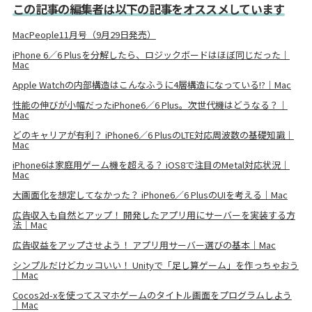
この記事の編集者は以下の記事をオススメしています
MacPeople11月号（9月29日発売）
iPhone 6／6 Plusを分解したら、ロジックボードはほぼ同じだった｜
Mac
Apple Watchの内部構造はこんなふうに4層構造になっている!?｜Mac
性能の伸びが小幅だったiPhone6／6 Plus。次世代機はどうなる？｜
Mac
どのキャリアが有利？ iPhone6／6 PlusのLTE対応周波数の基礎知識｜
Mac
iPhone6は家庭用ゲーム機を超える？ iOS8で注目のMetal対応状況｜
Mac
大画面化を想定してなかった？ iPhone6／6 PlusのUIを考える｜Mac
広告収入も自然とアップ！ 開発したアプリ用にサーバーを実装する方
法｜Mac
広告収益をアップさせよう！ アプリ用サーバー選びの基本｜Mac
シンプルだけどカッコいい！ Unityで「足し算ゲーム」を作っちゃおう
｜Mac
Cocos2d-xを使ってスマホゲームのタイトル画面をプログラムしよう
｜Mac