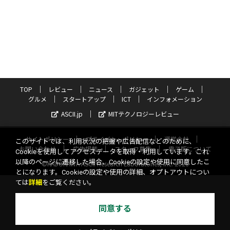
TOP
レビュー
ニュース
ガジェット
ゲーム
グルメ
スタートアップ
ICT
インフォメーション
ASCII.jp
MITテクノロジーレビュー
サイトポリシー
プライバシーポリシー
運営会社
このサイトでは、利用状況の把握や広告配信などのために、
お問い合わせ
広告掲載
スタッフ募集
電子版について
Cookieを使用してアクセスデータを取得・利用しています。これ
以降のページに遷移した場合、Cookieの設定や使用に同意したこ
©KADOKAWA ASCII Research Laboratories, Inc. 2026
とになります。Cookieの設定や使用の詳細、オプトアウトについ
ては
詳細
をご覧ください。
同意する