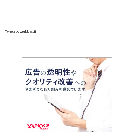
Tweets by weeklyascii