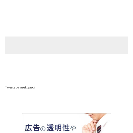
Tweets by weeklyascii