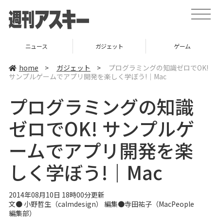
t
o
g
g
l
ニュース
ガジェット
ゲーム
e
n
a
home
>
ガジェット
>
プログラミングの知識ゼロでOK!
v
サンプルゲームでアプリ開発を楽しく学ぼう!｜Mac
i
g
a
プログラミングの知識
t
i
o
ゼロでOK! サンプルゲ
n
ームでアプリ開発を楽
しく学ぼう!｜Mac
2014年08月10日 18時00分更新
文● 小野哲生（calmdesign） 編集●寺田祐子（
MacPeople
編集部
）