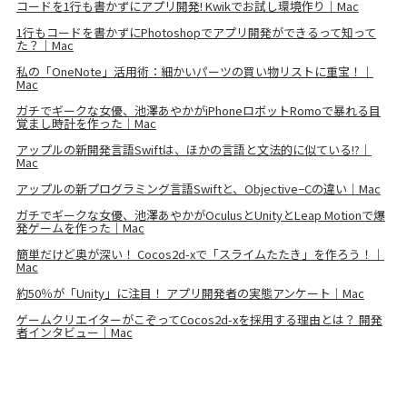
コードを1行も書かずにアプリ開発! Kwikでお試し環境作り｜Mac
1行もコードを書かずにPhotoshopでアプリ開発ができるって知って
た？｜Mac
私の「OneNote」活用術：細かいパーツの買い物リストに重宝！｜
Mac
ガチでギークな女優、池澤あやかがiPhoneロボットRomoで暴れる目
覚まし時計を作った｜Mac
アップルの新開発言語Swiftは、ほかの言語と文法的に似ている!?｜
Mac
アップルの新プログラミング言語Swiftと、Objective−Cの違い｜Mac
ガチでギークな女優、池澤あやかがOculusとUnityとLeap Motionで爆
発ゲームを作った｜Mac
簡単だけど奥が深い！ Cocos2d-xで「スライムたたき」を作ろう！｜
Mac
約50％が「Unity」に注目！ アプリ開発者の実態アンケート｜Mac
ゲームクリエイターがこぞってCocos2d-xを採用する理由とは？ 開発
者インタビュー｜Mac