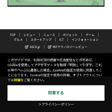
TOP
レビュー
ニュース
ガジェット
ゲーム
グルメ
スタートアップ
ICT
インフォメーション
ASCII.jp
MITテクノロジーレビュー
サイトポリシー
プライバシーポリシー
運営会社
このサイトでは、利用状況の把握や広告配信などのために、
お問い合わせ
広告掲載
スタッフ募集
電子版について
Cookieを使用してアクセスデータを取得・利用しています。これ
以降のページに遷移した場合、Cookieの設定や使用に同意したこ
©KADOKAWA ASCII Research Laboratories, Inc. 2026
とになります。Cookieの設定や使用の詳細、オプトアウトについ
ては
詳細
をご覧ください。
同意する
＞プライバシーポリシー