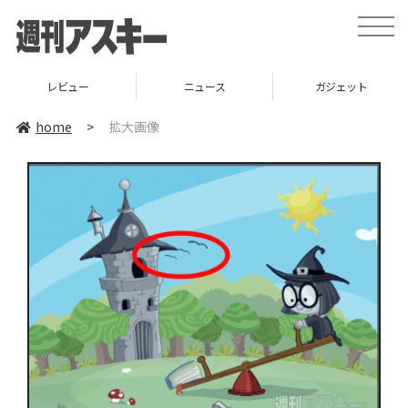
toggle
naviga
レビュー
ニュース
ガジェット
home
>
拡大画像