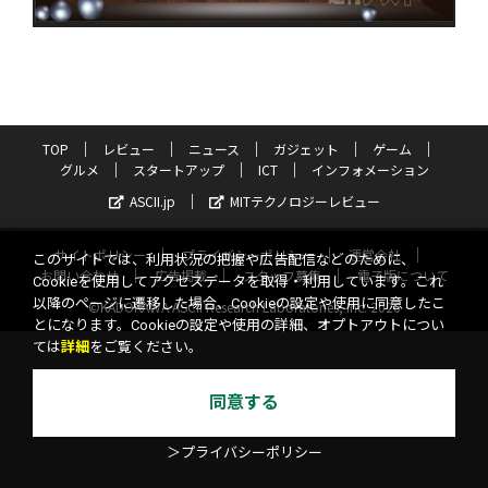
TOP
レビュー
ニュース
ガジェット
ゲーム
グルメ
スタートアップ
ICT
インフォメーション
ASCII.jp
MITテクノロジーレビュー
サイトポリシー
プライバシーポリシー
運営会社
このサイトでは、利用状況の把握や広告配信などのために、
お問い合わせ
広告掲載
スタッフ募集
電子版について
Cookieを使用してアクセスデータを取得・利用しています。これ
以降のページに遷移した場合、Cookieの設定や使用に同意したこ
©KADOKAWA ASCII Research Laboratories, Inc. 2026
とになります。Cookieの設定や使用の詳細、オプトアウトについ
ては
詳細
をご覧ください。
同意する
＞プライバシーポリシー