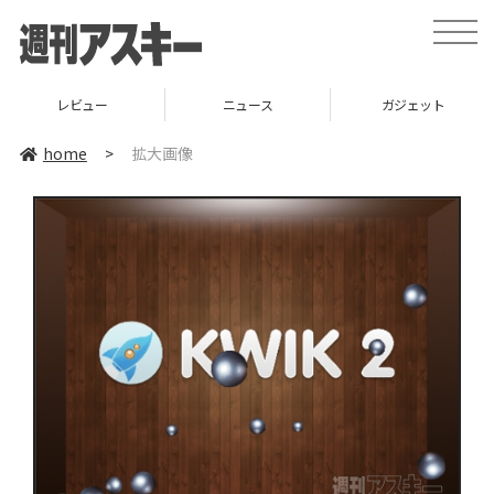
toggle
naviga
レビュー
ニュース
ガジェット
home
>
拡大画像