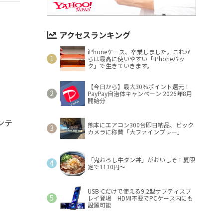
アクセスランキング
iPhoneケース、卒業しました。これか
らは最高に使いやすい「iPhoneバッ
ク」で生きていきます。
【今日から】最大30％ポイント還元！
PayPay自治体キャンペーン 2026年8月
開始分
ンテ
熊本にエアコン300台即日納品、ビック
カメラに称賛「大ファインプレー」
。
「鬼おろし牛タン丼」がおいしそ！夏限
定で1110円～
USB-Cだけで使える9.2型サブディスプ
レイ登場 HDMI不要でPCケース内にも
設置可能