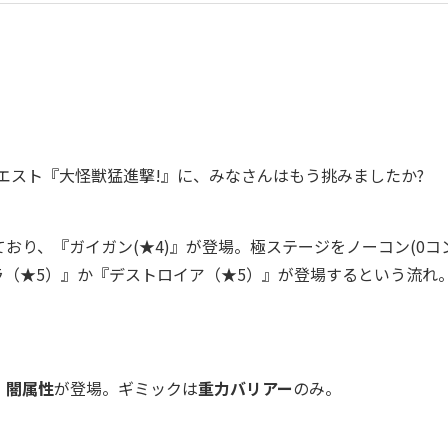
クエスト『大怪獣猛進撃!』に、みなさんはもう挑みましたか?
おり、『ガイガン(★4
)』が登場。極ステージをノーコン(0コ
ラ（★5）』か『デストロイア（★5）』が登場するという流れ
、
闇
属性
が登場。ギミックは
重力バリアー
のみ。