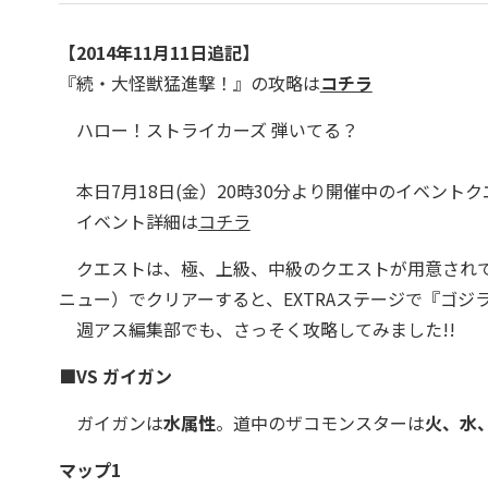
【2014年11月11日追記】
『続・大怪獣猛進撃！』の攻略は
コチラ
ハロー！ストライカーズ 弾いてる？
本日7月18日(金）20時30分より開催中のイベント
イベント詳細は
コチラ
クエストは、極、上級、中級のクエストが用意されて
ニュー）でクリアーすると、EXTRAステージで『ゴジ
週アス編集部でも、さっそく攻略してみました!!
■VS ガイガン
ガイガンは
水属性
。道中のザコモンスターは
火
、水
マップ1