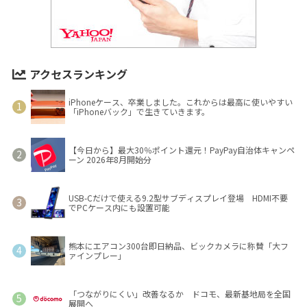
アクセスランキング
iPhoneケース、卒業しました。これからは最高に使いやすい
「iPhoneバック」で生きていきます。
【今日から】最大30％ポイント還元！PayPay自治体キャンペ
ーン 2026年8月開始分
USB-Cだけで使える9.2型サブディスプレイ登場 HDMI不要
でPCケース内にも設置可能
熊本にエアコン300台即日納品、ビックカメラに称賛「大フ
ァインプレー」
「つながりにくい」改善なるか ドコモ、最新基地局を全国
展開へ