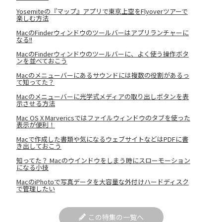
Yosemiteの『マップ』アプリで東京上空をFlyoverツアーで
楽しむ方法
MacのFinderウィンドウのツールバーはアプリランチャーに
なる!!
MacのFinderウィンドウのツールバーに、よく使う操作ボタ
ンを並べておこう
Macのメニューバーにあるサウンドには複数の役割があるっ
て知ってた？
Macのメニューバーに光学式メディアの取り出しボタンを表
示させる方法
Mac OS X Marvericsではファイルウィンドウのタブを使った
表示が便利！
Macで作成した書類や気になるウェブサイトなどはPDFに書
き出しておこう
知ってた？ Macのウインドウをしまう時にスローモーション
になる小技
MacのiPhotoで写真データを大容量な外付けハードディスク
で管理したい
この特集の一覧へ