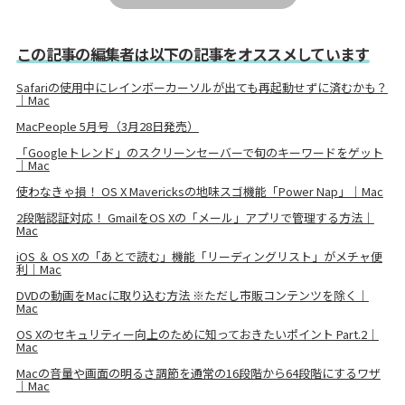
この記事の編集者は以下の記事をオススメしています
Safariの使用中にレインボーカーソルが出ても再起動せずに済むかも？
｜Mac
MacPeople 5月号（3月28日発売）
「Googleトレンド」のスクリーンセーバーで旬のキーワードをゲット
｜Mac
使わなきゃ損！ OS X Mavericksの地味スゴ機能「Power Nap」｜Mac
2段階認証対応！ GmailをOS Xの「メール」アプリで管理する方法｜
Mac
iOS ＆ OS Xの「あとで読む」機能「リーディングリスト」がメチャ便
利｜Mac
DVDの動画をMacに取り込む方法 ※ただし市販コンテンツを除く｜
Mac
OS Xのセキュリティー向上のために知っておきたいポイント Part.2｜
Mac
Macの音量や画面の明るさ調節を通常の16段階から64段階にするワザ
｜Mac