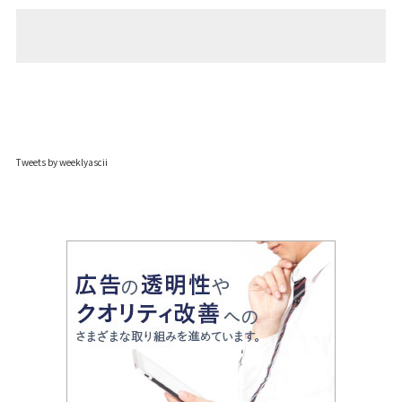
Tweets by weeklyascii