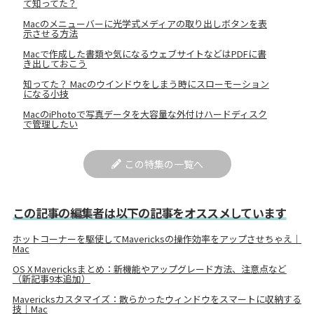
て知ってた？
Macのメニューバーに光学式メディアの取り出しボタンを表
示させる方法
Macで作成した書類や気になるウェブサイトなどはPDFに書
き出しておこう
知ってた？ Macのウインドウをしまう時にスローモーション
になる小技
MacのiPhotoで写真データを大容量な外付けハードディスク
で管理したい
この特集の一覧へ
この記事の編集者は以下の記事をオススメしています
ホットコーナーを駆使してMavericksの操作効率をアップさせちゃえ｜
Mac
OS X Mavericksまとめ：新機能やアップグレード方法、注意点など
（新記事9本追加）
Mavericksカスタマイズ：散らかったウィンドウをスマートに収納する
技｜Mac