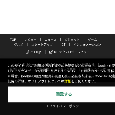
TOP
レビュー
ニュース
ガジェット
ゲーム
グルメ
スタートアップ
ICT
インフォメーション
ASCII.jp
MITテクノロジーレビュー
サイトポリシー
プライバシーポリシー
運営会社
このサイトでは、利用状況の把握や広告配信などのために、Cookieを
お問い合わせ
広告掲載
スタッフ募集
電子版について
してアクセスデータを取得・利用しています。これ以降のページに遷移
た場合、Cookieの設定や使用に同意したことになります。Cookieの設
©KADOKAWA ASCII Research Laboratories, Inc. 2026
使用の詳細、オプトアウトについては
詳細
をご覧ください。
同意する
＞プライバシーポリシー