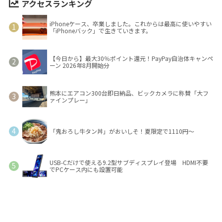
アクセスランキング
iPhoneケース、卒業しました。これからは最高に使いやすい
「iPhoneバック」で生きていきます。
【今日から】最大30％ポイント還元！PayPay自治体キャンペ
ーン 2026年8月開始分
熊本にエアコン300台即日納品、ビックカメラに称賛「大フ
ァインプレー」
「鬼おろし牛タン丼」がおいしそ！夏限定で1110円～
USB-Cだけで使える9.2型サブディスプレイ登場 HDMI不要
でPCケース内にも設置可能