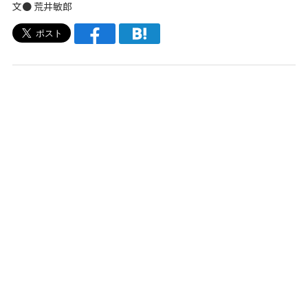
文● 荒井敏郎