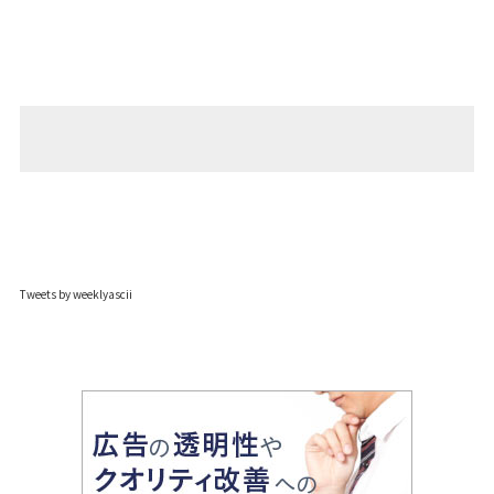
Tweets by weeklyascii