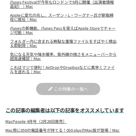
iTunes Festivalが今年もロンドンで9月に開催（出演者情報
追記）｜Mac
Appleに変化の兆し、スーザン・L・ワーグナー氏が新取締
役に就任｜Mac
iTunesの新機能、iTunes Passを使えばApple Storeでチャー
ジ可能｜Mac
フォルダー内に含まれる無駄な重複ファイルをすばやく検出
＆即削除｜Mac
気になる天気や降水確率、紫外線の強さをメニューバーから
超高速確認｜Mac
これはマジで便利！AirDropやDropboxなどに素早くファイ
ルを送れる｜Mac
この特集の一覧へ
この記事の編集者は以下の記事をオススメしています
MacPeople 4月号（2月28日発売）
Mac用に050の電話番号が持てる！050 plusのMac版が登場｜Mac