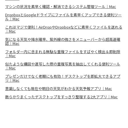
マシンの状況を素早く確認・解消できるシステム管理ツール｜Mac
DropboxとGoogleドライブにファイルを素早くアップできる便利ツー
ル｜Mac
これはマジで便利！AirDropやDropboxなどに素早くファイルを送れる
｜Mac
気になる天気や降水確率、紫外線の強さをメニューバーから超高速確
認｜Mac
フォルダー内に含まれる無駄な重複ファイルをすばやく検出＆即削除
｜Mac
似たような構図や連写した際の重複写真を抽出してくれる便利ツール
｜Mac
プレゼンだけでなく老眼にも有効！デスクトップを即拡大できるアプ
リ｜Mac
意識しなくても現在や明日の天気がわかる天気予報アプリ｜Mac
散らかりまくったデスクトップをすっきり整理する2大アプリ｜Mac