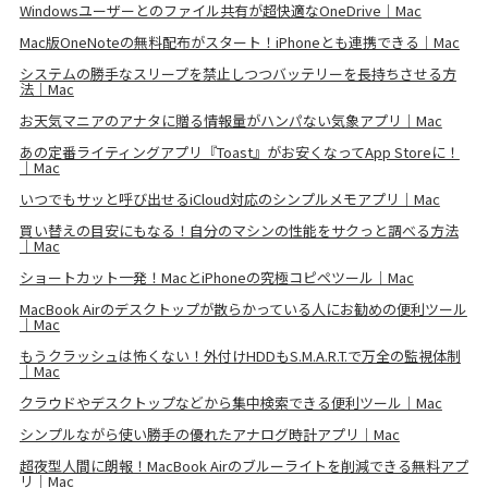
Windowsユーザーとのファイル共有が超快適なOneDrive｜Mac
Mac版OneNoteの無料配布がスタート！iPhoneとも連携できる｜Mac
システムの勝手なスリープを禁止しつつバッテリーを長持ちさせる方
法｜Mac
お天気マニアのアナタに贈る情報量がハンパない気象アプリ｜Mac
あの定番ライティングアプリ『Toast』がお安くなってApp Storeに！
｜Mac
いつでもサッと呼び出せるiCloud対応のシンプルメモアプリ｜Mac
買い替えの目安にもなる！自分のマシンの性能をサクっと調べる方法
｜Mac
ショートカット一発！MacとiPhoneの究極コピペツール｜Mac
MacBook Airのデスクトップが散らかっている人にお勧めの便利ツール
｜Mac
もうクラッシュは怖くない！外付けHDDもS.M.A.R.T.で万全の監視体制
｜Mac
クラウドやデスクトップなどから集中検索できる便利ツール｜Mac
シンプルながら使い勝手の優れたアナログ時計アプリ｜Mac
超夜型人間に朗報！MacBook Airのブルーライトを削減できる無料アプ
リ｜Mac