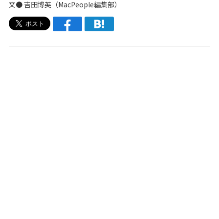
文●
吉田博英
（
MacPeople編集部
）