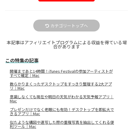
カテゴリートップへ
本記事はアフィリエイトプログラムによる収益を得ている場
合があります
この特集の記事
開催まであと14時間！iTunes Festivalの参加アーティストが
すべて確定｜Mac
散らかりまくったデスクトップをすっきり整理する2大アプ
リ｜Mac
意識しなくても現在や明日の天気がわかる天気予報アプリ｜
Mac
プレゼンだけでなく老眼にも有効！デスクトップを即拡大で
きるアプリ｜Mac
似たような構図や連写した際の重複写真を抽出してくれる便
利ツール｜Mac