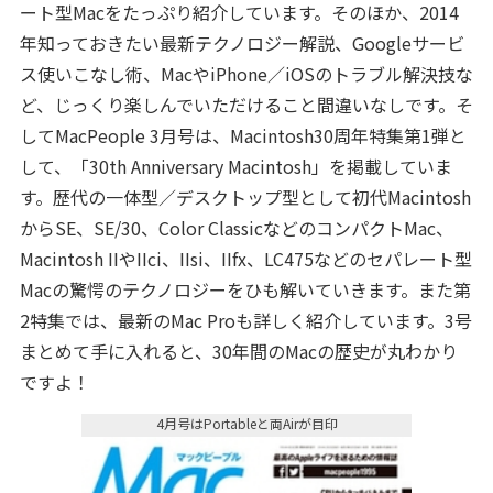
ート型Macをたっぷり紹介しています。そのほか、2014
年知っておきたい最新テクノロジー解説、Googleサービ
ス使いこなし術、MacやiPhone／iOSのトラブル解決技な
ど、じっくり楽しんでいただけること間違いなしです。そ
してMacPeople 3月号は、Macintosh30周年特集第1弾と
して、「30th Anniversary Macintosh」を掲載していま
す。歴代の一体型／デスクトップ型として初代Macintosh
からSE、SE/30、Color ClassicなどのコンパクトMac、
Macintosh IIやIIci、IIsi、IIfx、LC475などのセパレート型
Macの驚愕のテクノロジーをひも解いていきます。また第
2特集では、最新のMac Proも詳しく紹介しています。3号
まとめて手に入れると、30年間のMacの歴史が丸わかり
ですよ！
4月号はPortableと両Airが目印