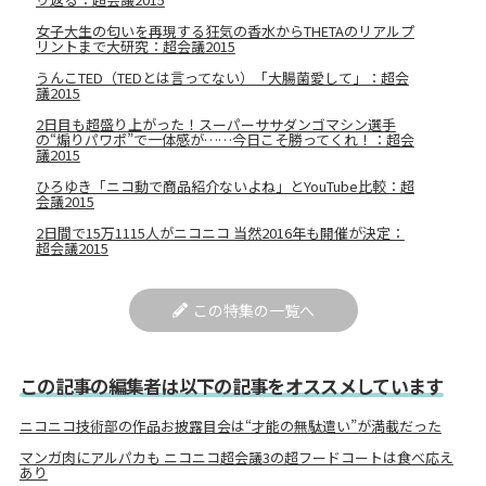
女子大生の匂いを再現する狂気の香水からTHETAのリアルプ
リントまで大研究：超会議2015
うんこTED（TEDとは言ってない）「大腸菌愛して」：超会
議2015
2日目も超盛り上がった！スーパーササダンゴマシン選手
の“煽りパワポ”で一体感が……今日こそ勝ってくれ！：超会
議2015
ひろゆき「ニコ動で商品紹介ないよね」とYouTube比較：超
会議2015
2日間で15万1115人がニコニコ 当然2016年も開催が決定：
超会議2015
この特集の一覧へ
この記事の編集者は以下の記事をオススメしています
ニコニコ技術部の作品お披露目会は“才能の無駄遣い”が満載だった
マンガ肉にアルパカも ニコニコ超会議3の超フードコートは食べ応え
あり