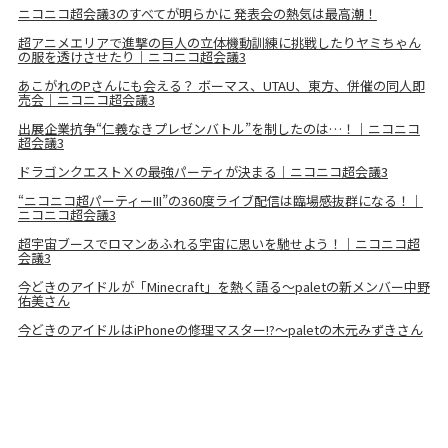
ニコニコ超会議3のすべてが明らかに 発表会の熱気は最高潮！
超アニメエリアで進撃の巨人の立体機動訓練に挑戦したりヤミちゃん
の服を透けさせたり｜ニコニコ超会議3
あこがれのPさんにも会える？ ボーマス、UTAU、東方、併催の同人即
売会｜ニコニコ超会議3
出展企業抗争“仁義なきプレゼンバトル”を制したのは…！｜ニコニコ
超会議3
ドラゴンクエストⅩの最強パーティが決まる｜ニコニコ超会議3
“ニコニコ超パーティーIII”の360度ライブ配信は臨場感抜群になる！｜
ニコニコ超会議3
超宇宙ブースでロマンあふれる宇宙に思いを馳せよう！｜ニコニコ超
会議3
今どきのアイドルが「Minecraft」を熱く語る〜paletの新メンバー中野
佑美さん
今どきのアイドルはiPhoneの修理マスター!?～paletの木元みずきさん