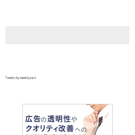
Tweets by weeklyascii