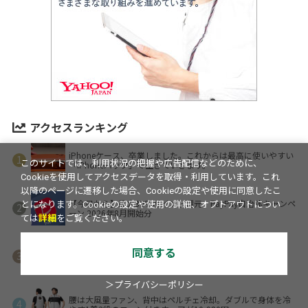
アクセスランキング
iPhoneケース、卒業しました。これからは最高に使いやすい
このサイトでは、利用状況の把握や広告配信などのために、
「iPhoneバック」で生きていきます。
Cookieを使用してアクセスデータを取得・利用しています。これ
以降のページに遷移した場合、Cookieの設定や使用に同意したこ
【今日から】最大30％ポイント還元！PayPay自治体キャンペ
とになります。Cookieの設定や使用の詳細、オプトアウトについ
ーン 2026年8月開始分
ては
詳細
をご覧ください。
同意する
「鬼おろし牛タン丼」がおいしそ！夏限定で1110円～
＞プライバシーポリシー
腰は大風量ファン、背中はペルチェ冷却。ダブルで身体を冷