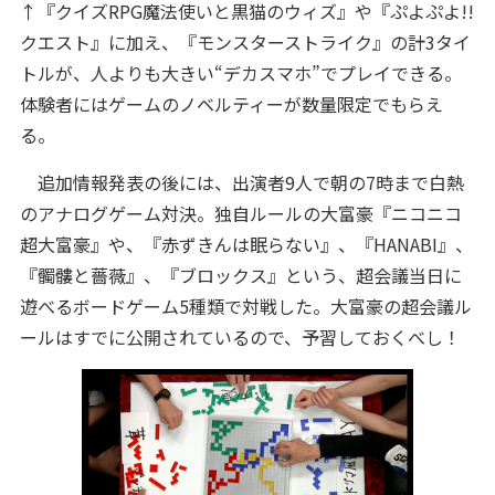
↑『クイズRPG魔法使いと黒猫のウィズ』や『ぷよぷよ!!
クエスト』に加え、『モンスターストライク』の計3タイ
トルが、人よりも大きい“デカスマホ”でプレイできる。
体験者にはゲームのノベルティーが数量限定でもらえ
る。
追加情報発表の後には、出演者9人で朝の7時まで白熱
のアナログゲーム対決。独自ルールの大富豪『ニコニコ
超大富豪』や、『赤ずきんは眠らない』、『HANABI』、
『髑髏と薔薇』、『ブロックス』という、超会議当日に
遊べるボードゲーム5種類で対戦した。大富豪の超会議ル
ールはすでに公開されているので、予習しておくべし！