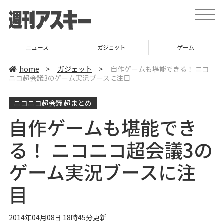
t
o
g
g
l
ガジェット
ゲーム
グルメ
e
n
a
home
>
ガジェット
>
自作ゲームも堪能できる！ ニコ
v
ニコ超会議3のゲーム実況ブースに注目
i
g
a
ニコニコ超会議 超まとめ
t
i
o
自作ゲームも堪能でき
n
る！ ニコニコ超会議3の
ゲーム実況ブースに注
目
2014年04月08日 18時45分更新