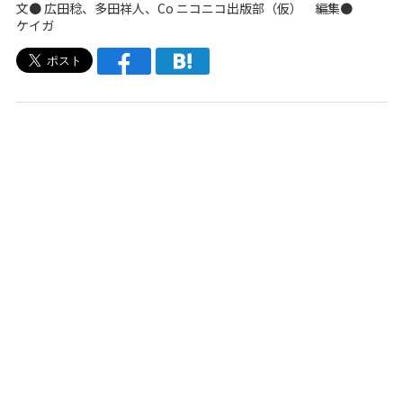
文●
広田稔
、多田祥人、
Co ニコニコ出版部（仮）
編集●
ケイガ