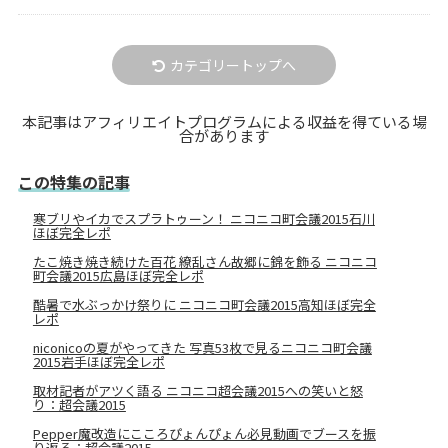
カテゴリートップへ
本記事はアフィリエイトプログラムによる収益を得ている場
合があります
この特集の記事
寒ブリやイカでスプラトゥーン！ ニコニコ町会議2015石川
ほぼ完全レポ
たこ焼き焼き続けた百花 繚乱さん故郷に錦を飾る ニコニコ
町会議2015広島ほぼ完全レポ
酷暑で水ぶっかけ祭りに ニコニコ町会議2015高知ほぼ完全
レポ
niconicoの夏がやってきた 写真53枚で見るニコニコ町会議
2015岩手ほぼ完全レポ
取材記者がアツく語る ニコニコ超会議2015への笑いと怒
り：超会議2015
Pepper魔改造にこころぴょんぴょん必見動画でブースを振
り返る：超会議2015