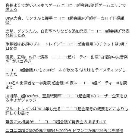
身長よりでかいスマホでゲーム ニコニコ超会議3は超ゲームエリアで
燃えろ
DIVA大会、ミクさんと握手 ニコニコ超会議3の“超ボーカロイド感謝
祭”
進撃、グソクたん、自衛隊ヘリなどを追加発表 “ニコニコ超会議3”発表
会超まとめ
争奪戦は必須のブルートレイン“ニコニコ超会議号”のチケットは3月7
日発売
国賓、五輪、W杯で演奏 ニコニコ超パーティー出演“自衛隊中央音楽
隊” がスゴ過ぎ
ニコニコ超会議3でもZUNビールが飲める 似た味をテイスティングし
てきた
300名の出演者を一挙発表 超会議3の夜はニコニコ超パーティーIIIを観
よう
技術部、超Ocufes、空挺戦闘車 ニコニコ超会議3のユーザー企画をひ
ろゆきがジャッジ
ブルートレインは2014年も走る ニコニコ超会議号の概要をどこよりも
詳しくお届け
幕張に大相撲が!! “ニコニコ超会議3”発表会のほぼすべて
ニコニコ超会議2の赤字8854万2000円 ドワンゴが赤字発表会を開催