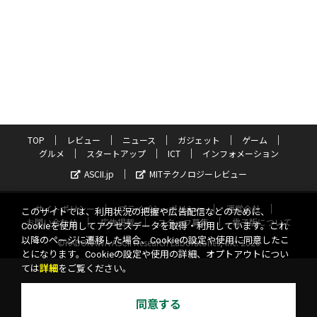
TOP
レビュー
ニュース
ガジェット
ゲーム
グルメ
スタートアップ
ICT
インフォメーション
ASCII.jp
MITテクノロジーレビュー
サイトポリシー
プライバシーポリシー
運営会社
このサイトでは、利用状況の把握や広告配信などのために、
お問い合わせ
広告掲載
スタッフ募集
電子版について
Cookieを使用してアクセスデータを取得・利用しています。これ
以降のページに遷移した場合、Cookieの設定や使用に同意したこ
©KADOKAWA ASCII Research Laboratories, Inc. 2026
とになります。Cookieの設定や使用の詳細、オプトアウトについ
ては
詳細
をご覧ください。
同意する