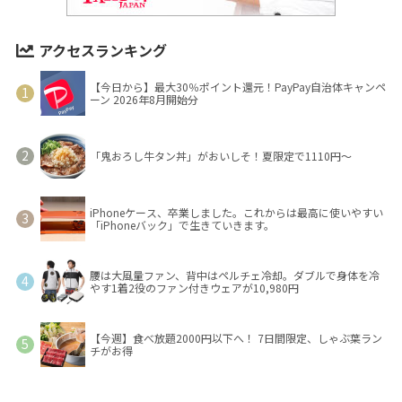
アクセスランキング
【今日から】最大30％ポイント還元！PayPay自治体キャンペ
ーン 2026年8月開始分
「鬼おろし牛タン丼」がおいしそ！夏限定で1110円～
iPhoneケース、卒業しました。これからは最高に使いやすい
「iPhoneバック」で生きていきます。
腰は大風量ファン、背中はペルチェ冷却。ダブルで身体を冷
やす1着2役のファン付きウェアが10,980円
【今週】食べ放題2000円以下へ！ 7日間限定、しゃぶ葉ラン
チがお得