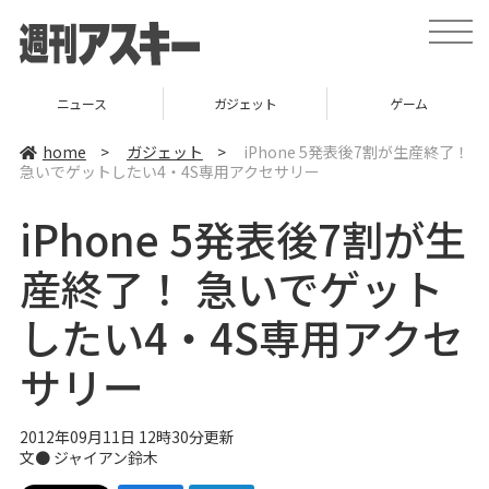
t
o
g
g
l
ニュース
ガジェット
ゲーム
e
n
a
home
>
ガジェット
>
iPhone 5発表後7割が生産終了！
v
急いでゲットしたい4・4S専用アクセサリー
i
g
a
iPhone 5発表後7割が生
t
i
o
産終了！ 急いでゲット
n
したい4・4S専用アクセ
サリー
2012年09月11日 12時30分更新
文●
ジャイアン鈴木