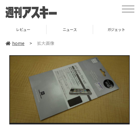
toggle
naviga
レビュー
ニュース
ガジェット
home
>
拡大画像