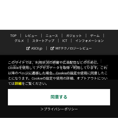
TOP
レビュー
ニュース
ガジェット
ゲーム
グルメ
スタートアップ
ICT
インフォメーション
ASCII.jp
MITテクノロジーレビュー
サイトポリシー
プライバシーポリシー
運営会社
このサイトでは、利用状況の把握や広告配信などのために、
お問い合わせ
広告掲載
スタッフ募集
電子版について
Cookieを使用してアクセスデータを取得・利用しています。これ
以降のページに遷移した場合、Cookieの設定や使用に同意したこ
©KADOKAWA ASCII Research Laboratories, Inc. 2026
とになります。Cookieの設定や使用の詳細、オプトアウトについ
ては
詳細
をご覧ください。
同意する
＞プライバシーポリシー