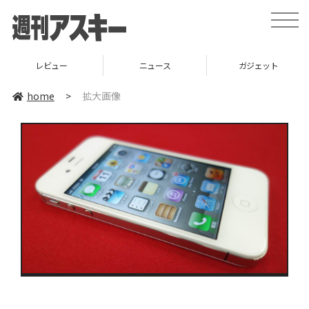
toggle
naviga
レビュー
ニュース
ガジェット
home
>
拡大画像