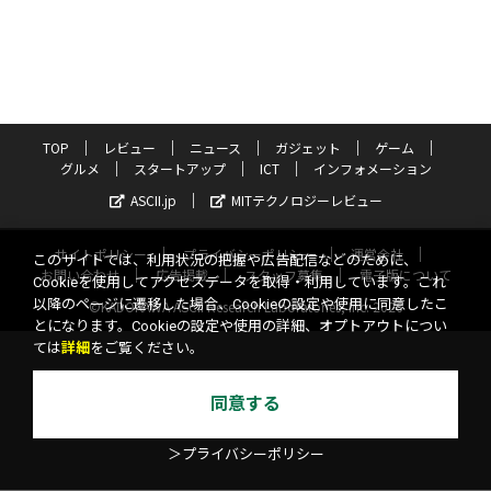
TOP
レビュー
ニュース
ガジェット
ゲーム
グルメ
スタートアップ
ICT
インフォメーション
ASCII.jp
MITテクノロジーレビュー
サイトポリシー
プライバシーポリシー
運営会社
このサイトでは、利用状況の把握や広告配信などのために、
お問い合わせ
広告掲載
スタッフ募集
電子版について
Cookieを使用してアクセスデータを取得・利用しています。これ
以降のページに遷移した場合、Cookieの設定や使用に同意したこ
©KADOKAWA ASCII Research Laboratories, Inc. 2026
とになります。Cookieの設定や使用の詳細、オプトアウトについ
ては
詳細
をご覧ください。
同意する
＞プライバシーポリシー