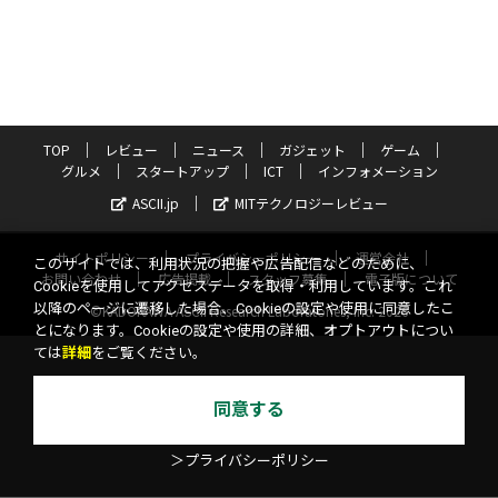
TOP
レビュー
ニュース
ガジェット
ゲーム
グルメ
スタートアップ
ICT
インフォメーション
ASCII.jp
MITテクノロジーレビュー
サイトポリシー
プライバシーポリシー
運営会社
このサイトでは、利用状況の把握や広告配信などのために、
お問い合わせ
広告掲載
スタッフ募集
電子版について
Cookieを使用してアクセスデータを取得・利用しています。これ
以降のページに遷移した場合、Cookieの設定や使用に同意したこ
©KADOKAWA ASCII Research Laboratories, Inc. 2026
とになります。Cookieの設定や使用の詳細、オプトアウトについ
ては
詳細
をご覧ください。
同意する
＞プライバシーポリシー