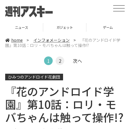
t
o
g
g
l
ニュース
ガジェット
ゲーム
e
n
a
home
>
インフォメーション
>
『花のアンドロイド学
v
園』第10話：ロリ・モバちゃんは触って操作!?
i
g
a
t
1
2
次へ
i
o
n
ひみつのアンドロイド花劇団
『花のアンドロイド学
園』第10話：ロリ・モ
バちゃんは触って操作!?