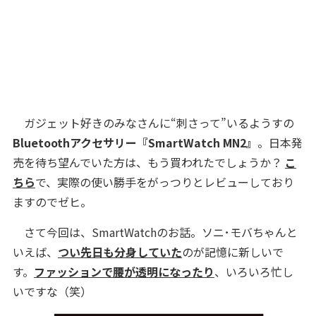
ガジェット好きのみなさんに“刺さって”いるようすの
Bluetoothアクセサリー『SmartWatch MN2』
。日本発
売を待ち望んでいた方は、もう買われたでしょうか？
こ
ちら
で、実際の使い勝手をがっつりとレビューしており
ますのでゼヒ。
さて今回は、SmartWatchのお話。ソニ･モバちゃんと
いえば、
つい先日も分身していた
のが記憶に新しいで
す。
ファッションで腰が透明になったり
、いろいろ忙し
いですな（笑）