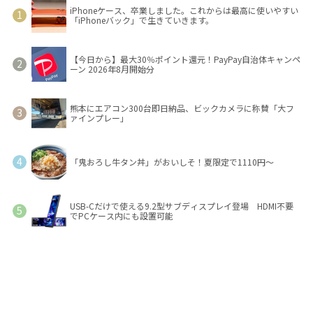
iPhoneケース、卒業しました。これからは最高に使いやすい
「iPhoneバック」で生きていきます。
【今日から】最大30％ポイント還元！PayPay自治体キャンペ
ーン 2026年8月開始分
熊本にエアコン300台即日納品、ビックカメラに称賛「大フ
ァインプレー」
「鬼おろし牛タン丼」がおいしそ！夏限定で1110円～
USB-Cだけで使える9.2型サブディスプレイ登場 HDMI不要
でPCケース内にも設置可能