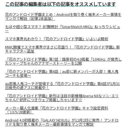
この記事の編集者は以下の記事をオススメしています
花のアンドロイド学園まとめ：Androidを取り巻く端末メーカー事情を
マンガで解説（記事2本追加）
もはや超小型スマホ？ BT腕時計『SmartWatch MN2』ねっちりレビュ
ー
スマホ業界丸わかり！『花のアンドロイド学園』いよいよ開校
MWC開催でスマホ業界がまさに花盛り！『花のアンドロイド学園』新
キャラクター追加
『花のアンドロイド学園』第7話：国産初の4.0搭載『104SH』が発売し
たシャープちゃんのアナザーストーリーを公開
『花のアンドロイド学園』第6話：au部に新メンバーが入部！ 美人鬼
コーチも登場～
au部美人鬼コーチが登場する『花のアンドロイド学園』第6話が1月31
日発売の週アスに掲載中！
『花のアンドロイド学園』新作は注目の新機種Xperia NXなソニ･エリ
ちゃん!? 好評につきウェブ掲載しちゃいます☆
メーカー擬人化漫画『花のアンドロイド学園』キャラ設定資料
（'13/5/28更新）
Android 4.0初搭載の『GALAXY NEXUS』が12月2日に発売！ アンドロ
イドを取り巻く端末メーカー最新事情をマンガで解説