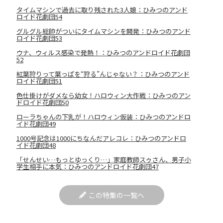
タイムマシンで過去に取り残された3人娘：ひみつのアンド
ロイド花劇団54
グルグル総帥がついにタイムマシンを開発：ひみつのアンド
ロイド花劇団53
ウナ、ウィルス感染で発熱！：ひみつのアンドロイド花劇団
52
紅葉狩りって葉っぱを“狩る”んじゃない？：ひみつのアンド
ロイド花劇団51
色仕掛けがダメなら幼女！ハロウィン大作戦：ひみつのアン
ドロイド花劇団50
ローラちゃんの下乳が！ハロウィン仮装：ひみつのアンドロ
イド花劇団49
1000号記念は1000にちなんだアレコレ：ひみつのアンドロ
イド花劇団48
「せんせい…もっとゆっくり…」家庭教師スゥさん、男子小
学生相手に本気：ひみつのアンドロイド花劇団47
この特集の一覧へ