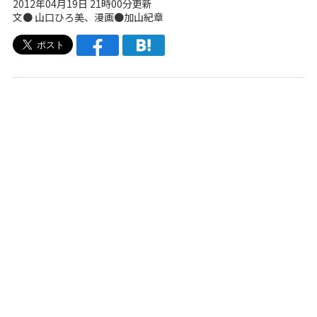
2012年04月19日 21時00分更新
文●
山口ひろ美
、漫画●加山紀章