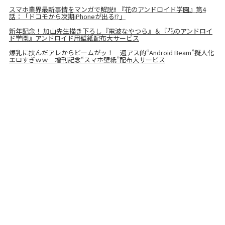
スマホ業界最新事情をマンガで解説!! 『花のアンドロイド学園』第4
話：「ドコモから次期iPhoneが出る!?」
新年記念！ 加山先生描き下ろし『電波なやつら』＆『花のアンドロイ
ド学園』アンドロイド用壁紙配布大サービス
爆乳に挟んだアレからビームがッ！ 週アス的“Android Beam”擬人化
エロすぎｗｗ 増刊記念“スマホ壁紙”配布大サービス