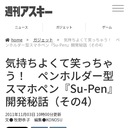
t
o
g
g
l
ニュース
ガジェット
ゲーム
e
n
a
home
>
ガジェット
>
気持ちよくて笑っちゃう！ ペ
v
ンホルダー型スマホペン『Su-Pen』開発秘話（その4）
i
g
a
気持ちよくて笑っちゃ
t
i
o
う！ ペンホルダー型
n
スマホペン『Su-Pen』
開発秘話（その4）
2011年11月03日 10時00分更新
文● 牧野恭子 編集●
KONOSU