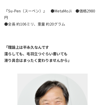
『Su-Pen（スーペン）』 ●MetaMoJi ●価格2980
円
●全長 約106ミリ、重量 約20グラム
「
理論上は半永久なんです
濡らしても、毛羽立つぐらい書いても
滑り具合はまったく変わりませんから
」