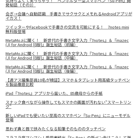
気持ちよくて笑っちゃう！ ペンホルダー型スマホペン『Su-Pen』開
発秘話（その3）
会ぎ→会議へ自動認識 手書きでサクサクとメモれるAndroidアプリが
イカス！
ツイッターやFacebookで手書きの交流を可能にする！ 7notes mini
無料版登場
MetaMoJiに聞く！ 新世代の手書き文字入力『7notes』＆『mazec
(J) for Android [β版]』誕生秘話（前編）
MetaMoJiに聞く！ 新世代の手書き文字入力『7notes』＆『mazec
(J) for Android [β版]』誕生秘話（中編）
MetaMoJiに聞く！ 新世代の手書き文字入力『7notes』＆『mazec
(J) for Android [β版]』誕生秘話（後編）
【週アス編集部員10名が検証】スマホ＆タブレット用高級タッチペン
６製品徹底比較
iPad『7notes』アプリから届いた、85歳母からの手紙
スナック食べながら操作してもスマホの画面が汚れない“スマートリン
グ”
新しいiPadでも使いたい至高のスマホペン『Su-Pen』にニューモデル
登場
思わず鼻と唇で挟みたくなる鉛筆そのもののタッチペン
スラスラ度マシマシ！愛用者続出『Su-Pen』の新ペン先はこうして誕