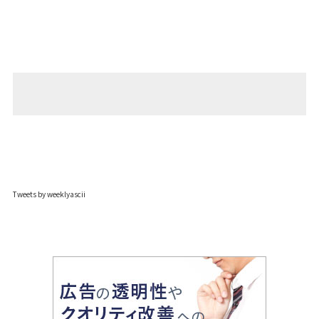
Tweets by weeklyascii