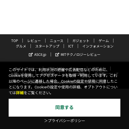
TOP
レビュー
ニュース
ガジェット
ゲーム
グルメ
スタートアップ
ICT
インフォメーション
ASCII.jp
MITテクノロジーレビュー
サイトポリシー
プライバシーポリシー
運営会社
このサイトでは、利用状況の把握や広告配信などのために、
お問い合わせ
広告掲載
スタッフ募集
電子版について
Cookieを使用してアクセスデータを取得・利用しています。これ
以降のページに遷移した場合、Cookieの設定や使用に同意したこ
©KADOKAWA ASCII Research Laboratories, Inc. 2026
とになります。Cookieの設定や使用の詳細、オプトアウトについ
ては
詳細
をご覧ください。
同意する
＞プライバシーポリシー