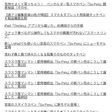
気持ちよくて笑っちゃう！ ペンホルダー型スマホペン『Su-Pen』開
発秘話（その4）
【週アス編集部員10名が検証】スマホ＆タブレット用高級タッチペン
６製品徹底比較
iPad『7notes』アプリから届いた、85歳母からの手紙
スナック食べながら操作してもスマホの画面が汚れない“スマートリン
グ”
新しいiPadでも使いたい至高のスマホペン『Su-Pen』にニューモデル
登場
思わず鼻と唇で挟みたくなる鉛筆そのもののタッチペン
スラスラ度マシマシ！愛用者続出『Su-Pen』の新ペン先はこうして誕
生した：第1回
スラスラ度マシマシ！愛用者続出『Su-Pen』の新ペン先はこうして誕
生した：第2回
スラスラ度マシマシ！愛用者続出『Su-Pen』の新ペン先はこうして誕
生した：第3回
スラスラ度マシマシ！愛用者続出『Su-Pen』の新ペン先はこうして誕
生した：最終回
至高のスタイラスペン『Su-Pen』に新モデル登場！
スマホとタブレットをメモ帳に変えるオススメのスタイラスペン