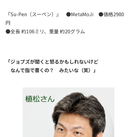
『Su-Pen（スーペン）』 ●MetaMoJi ●価格2980
円
●全長 約106ミリ、重量 約20グラム
「
ジョブズが聞くと怒るかもしれないけど
なんで指で書くの？ みたいな（笑）
」