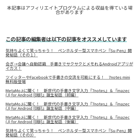
本記事はアフィリエイトプログラムによる収益を得ている場
合があります
この記事の編集者は以下の記事をオススメしています
気持ちよくて笑っちゃう！ ペンホルダー型スマホペン『Su-Pen』開
発秘話（その１）
会ぎ→会議へ自動認識 手書きでサクサクとメモれるAndroidアプリが
イカス！
ツイッターやFacebookで手書きの交流を可能にする！ 7notes mini
無料版登場
MetaMoJiに聞く！ 新世代の手書き文字入力『7notes』＆『mazec
(J) for Android [β版]』誕生秘話（前編）
MetaMoJiに聞く！ 新世代の手書き文字入力『7notes』＆『mazec
(J) for Android [β版]』誕生秘話（中編）
MetaMoJiに聞く！ 新世代の手書き文字入力『7notes』＆『mazec
(J) for Android [β版]』誕生秘話（後編）
気持ちよくて笑っちゃう！ ペンホルダー型スマホペン『Su-Pen』開
発秘話（その3）