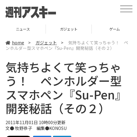
t
o
g
g
l
ニュース
ガジェット
ゲーム
e
n
a
home
>
ガジェット
>
気持ちよくて笑っちゃう！ ペ
v
ンホルダー型スマホペン『Su-Pen』開発秘話（その２）
i
g
a
気持ちよくて笑っちゃ
t
i
o
う！ ペンホルダー型
n
スマホペン『Su-Pen』
開発秘話（その２）
2011年11月01日 10時00分更新
文● 牧野恭子 編集●
KONOSU