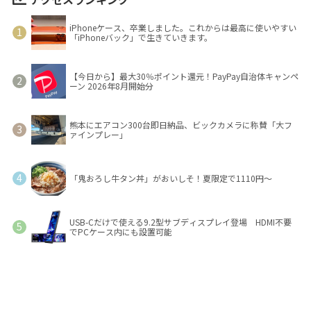
iPhoneケース、卒業しました。これからは最高に使いやすい
「iPhoneバック」で生きていきます。
【今日から】最大30％ポイント還元！PayPay自治体キャンペ
ーン 2026年8月開始分
熊本にエアコン300台即日納品、ビックカメラに称賛「大フ
ァインプレー」
「鬼おろし牛タン丼」がおいしそ！夏限定で1110円～
USB-Cだけで使える9.2型サブディスプレイ登場 HDMI不要
でPCケース内にも設置可能