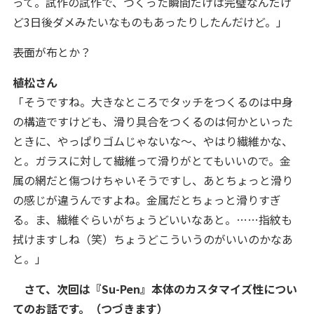
って。試作の試作で、つくった瞬間だけは完璧なんだけ
ど3日後ダメみたいなものもあったりしたんだけど。」
――表面が布とか？
植松さん
「そうですね。大きなところでタッチをつくるのは中身
の構造ですけども、滑り具合をつくるのは何かといった
ときに、やっぱりゴムじゃないな～、やはり繊維かな、
と。ガラスに対して繊維って滑りがとてもいいので。金
属の網だと傷つけちゃいそうですし、あとちょっと滑り
の感じが違うんですよね。金属だとちょっと滑りすぎ
る。ま、繊維ぐらいがちょうどいいなあと。……指紋も
拭けますしね（笑）ちょうどこういうのがいいのかなあ
と。」
さて、次回は『Su-Pen』本体の
カスタマイズ性につい
てのお話です。（つづきます
）