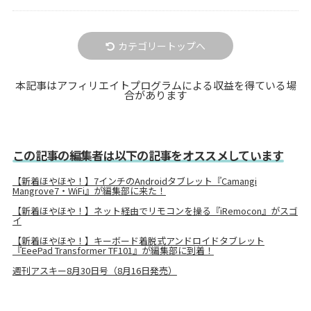
カテゴリートップへ
本記事はアフィリエイトプログラムによる収益を得ている場
合があります
この記事の編集者は以下の記事をオススメしています
【新着ほやほや！】7インチのAndroidタブレット『Camangi
Mangrove7・WiFi』が編集部に来た！
【新着ほやほや！】ネット経由でリモコンを操る『iRemocon』がスゴ
イ
【新着ほやほや！】キーボード着脱式アンドロイドタブレット
『EeePad Transformer TF101』が編集部に到着！
週刊アスキー8月30日号（8月16日発売）