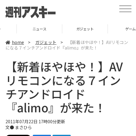
t
o
g
g
l
ニュース
ガジェット
ゲーム
e
n
a
home
>
ガジェット
>
【新着ほやほや！】AVリモコン
v
になる７インチアンドロイド『alimo』が来た！
i
g
a
【新着ほやほや！】AV
t
i
o
リモコンになる７イン
n
チアンドロイド
『alimo』が来た！
2011年07月22日 17時00分更新
文●
まさひら