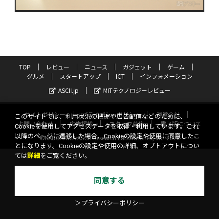
TOP
レビュー
ニュース
ガジェット
ゲーム
グルメ
スタートアップ
ICT
インフォメーション
ASCII.jp
MITテクノロジーレビュー
サイトポリシー
プライバシーポリシー
運営会社
このサイトでは、利用状況の把握や広告配信などのために、
お問い合わせ
広告掲載
スタッフ募集
電子版について
Cookieを使用してアクセスデータを取得・利用しています。これ
以降のページに遷移した場合、Cookieの設定や使用に同意したこ
©KADOKAWA ASCII Research Laboratories, Inc. 2026
とになります。Cookieの設定や使用の詳細、オプトアウトについ
ては
詳細
をご覧ください。
同意する
＞プライバシーポリシー