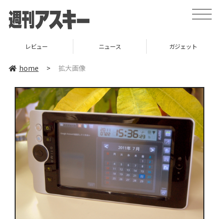
toggle
naviga
レビュー
ニュース
ガジェット
home
>
拡大画像