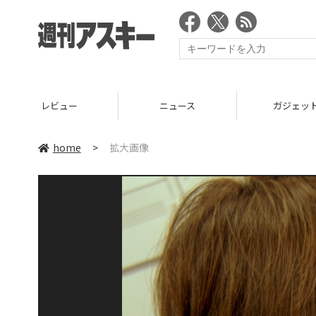
レビュー
ニュース
ガジェッ
home
>
拡大画像