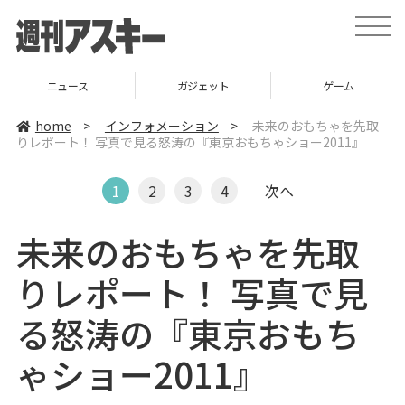
t
o
g
g
l
ニュース
ガジェット
ゲーム
e
n
a
home
>
インフォメーション
>
未来のおもちゃを先取
v
りレポート！ 写真で見る怒涛の『東京おもちゃショー2011』
i
g
a
t
1
2
3
4
次へ
i
o
n
未来のおもちゃを先取
りレポート！ 写真で見
る怒涛の『東京おもち
ゃショー2011』