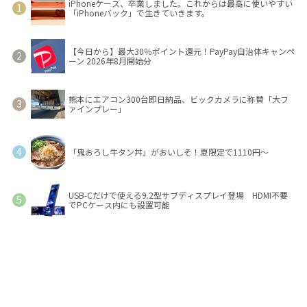
iPhoneケース、卒業しました。これからは最高に使いやすい
「iPhoneバック」で生きていきます。
【今日から】最大30％ポイント還元！PayPay自治体キャンペ
ーン 2026年8月開始分
熊本にエアコン300台即日納品、ビックカメラに称賛「大フ
ァインプレー」
「鬼おろし牛タン丼」がおいしそ！夏限定で1110円～
USB-Cだけで使える9.2型サブディスプレイ登場 HDMI不要
でPCケース内にも設置可能