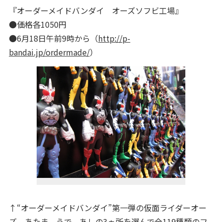
『オーダーメイドバンダイ オーズソフビ工場』
●価格各1050円
●6月18日午前9時から（
http://p-
bandai.jp/ordermade/
）
↑“オーダーメイドバンダイ”第一弾の仮面ライダーオー
ズ。あたま、うで、あしの3ヵ所を選んで全119種類のフ