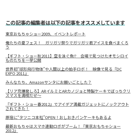
この記事の編集者は以下の記事をオススメしています
東京おもちゃショー2009、イベントレポート
俺たちの夏フェス！ ガリガリ祭りでガリガリ君アイスを食べまくろ
う
【ギフト・ショー秋2011】空を泳ぐ魚!? 会場で見つけたオモシロイ
ものたちを一挙公開
世界初“球形飛行物体”や人間以上の拍手ロボ！ 映像で見る『DC
EXPO 2011』
みんなたち、Amazonサンタにお願いごとした？
【リア充爆発しろ】ARイルミとARカノジョと特製ケーキでぼっちクリ
スマスを満喫だぜ～
『ギフト・ショー春2012』でアイデア満載ガジェットにノックアウト
されてきた！
原宿に“タツニコ本社”OPEN！おしおきパンケーキもあるよ
最新おもちゃはスマホ連動ロボがブーム！『東京おもちゃショー
2012』