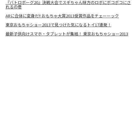
『バトロボーグ20』決戦大会でスギちゃん味方のロボにボコボコにさ
れるの巻
ARに合体に変身だ!! おもちゃ大賞2013受賞作品をチェーーック
東京おもちゃショー2013で見つけた気になるトイ17連発！
最新子供向けスマホ・タブレットが集結！ 東京おもちゃショー2013