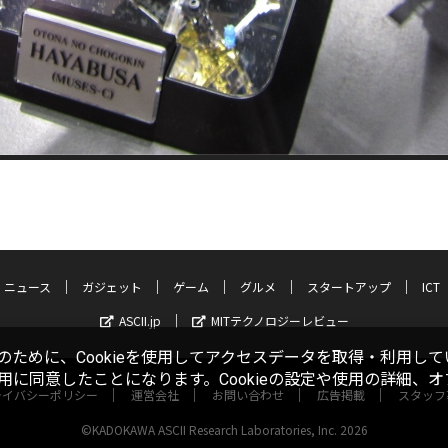
ニュース
ガジェット
ゲーム
グルメ
スタートアップ
ICT
ASCII.jp
MITテクノロジーレビュー
ために、Cookieを使用してアクセスデータを取得・利用して
使用に同意したことになります。Cookieの設定や使用の詳細、
ライバシーポリシー
運営会社
お問い合わせ
広告掲載
スタッフ
©KADOKAWA ASCII Research Laboratories, Inc. 2026