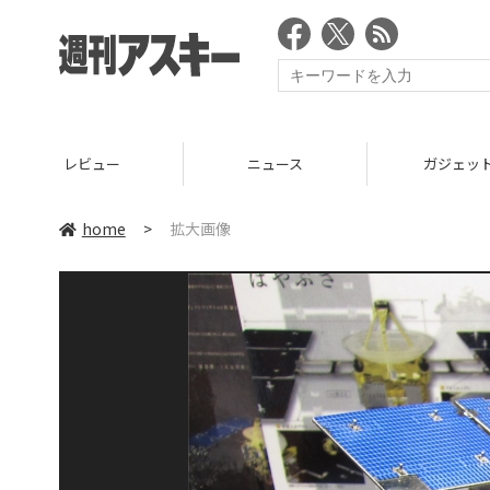
レビュー
ニュース
ガジェッ
home
>
拡大画像