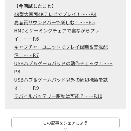
【今回試したこと】
49型大画面4Kテレビでプレイ！……P.4
高音質サウンドバーで楽しむ！……P.5
HMDとゲーミングチェアで寝ながらプレ
イ！……P.6
キャプチャーユニットでプレイ録画＆実況配
信！……P.7
USBハブ＆ゲームパッドの動作チェック！……
P.8
USBハブ＆ゲームパッド以外の周辺機器を試
す！……P.9
モバイルバッテリー駆動は可能？……P.10
この記事をシェアしよう