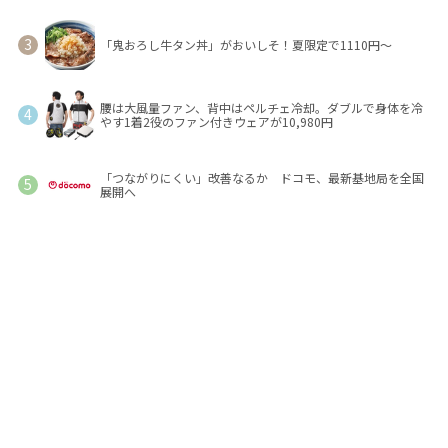
「鬼おろし牛タン丼」がおいしそ！夏限定で1110円～
腰は大風量ファン、背中はペルチェ冷却。ダブルで身体を冷
やす1着2役のファン付きウェアが10,980円
「つながりにくい」改善なるか ドコモ、最新基地局を全国
展開へ