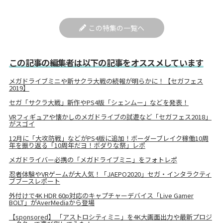
この特集の一覧へ
この記事の編集者は以下の記事をオススメしています
メガドライブミニや新サクラ大戦の続報が明らかに！【セガフェス
2019】
セガ「サクラ大戦」新作やPS4版「シェンムー」などを発表！
VRフィギュアや懐かしのメガドライブの試遊など「セガフェス2018」
がスゴイ
12月に「大攻防戦」などがPS4版に追加！ボーダーブレイク稼働10周
年を振り返る「10周年だヨ！ボダりな祭」レポ
メガドライバー必携の「メガドライブミニ」をフォトレポ
忍者体験やVRゲームが大人気！「JAEPO2020」セガ・インタラクティ
ブブースレポート
外付けで4K HDR 60p対応のキャプチャーデバイス「Live Gamer
BOLT」がAverMediaから登場
【sponsored】 「アストロシティミニ」を4K大画面出力や最新プロジ