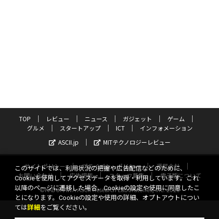
TOP
レビュー
ニュース
ガジェット
ゲーム
グルメ
スタートアップ
ICT
インフォメーション
ASCII.jp
MITテクノロジーレビュー
サイトポリシー
プライバシーポリシー
運営会社
このサイトでは、利用状況の把握や広告配信などのために、
お問い合わせ
広告掲載
スタッフ募集
電子版について
Cookieを使用してアクセスデータを取得・利用しています。これ
以降のページに遷移した場合、Cookieの設定や使用に同意したこ
©KADOKAWA ASCII Research Laboratories, Inc. 2026
とになります。Cookieの設定や使用の詳細、オプトアウトについ
ては
詳細
をご覧ください。