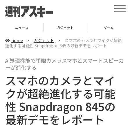
t
o
g
g
l
ニュース
ガジェット
ゲーム
e
n
a
home
>
ガジェット
>
スマホのカメラとマイクが超絶
v
進化する可能性 Snapdragon 845の最新デモをレポート
i
g
a
AI処理機能で単眼カメラスマホとスマートスピーカ
t
i
ーが進化する
o
n
スマホのカメラとマイ
クが超絶進化する可能
性 Snapdragon 845の
最新デモをレポート