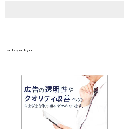
Tweets by weeklyascii