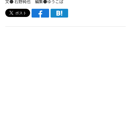
文●
石野純也
編集●
ゆうこば