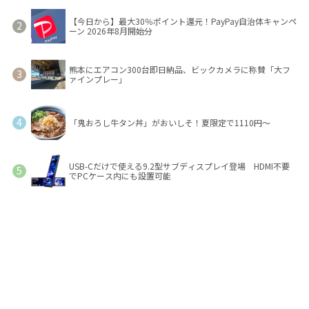
【今日から】最大30％ポイント還元！PayPay自治体キャンペ
ーン 2026年8月開始分
熊本にエアコン300台即日納品、ビックカメラに称賛「大フ
ァインプレー」
「鬼おろし牛タン丼」がおいしそ！夏限定で1110円～
USB-Cだけで使える9.2型サブディスプレイ登場 HDMI不要
でPCケース内にも設置可能