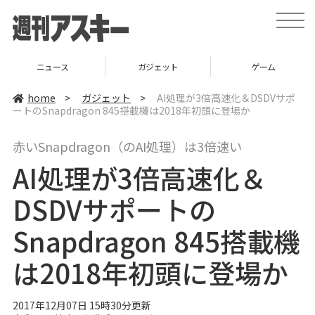
t
o
g
g
l
ニュース
ガジェット
ゲーム
e
n
a
home
>
ガジェット
>
AI処理が3倍高速化＆DSDVサポ
v
ートのSnapdragon 845搭載機は2018年初頭に登場か
i
g
a
赤いSnapdragon（のAI処理）は3倍速い
t
i
AI処理が3倍高速化＆
o
n
DSDVサポートの
Snapdragon 845搭載機
は2018年初頭に登場か
2017年12月07日 15時30分更新