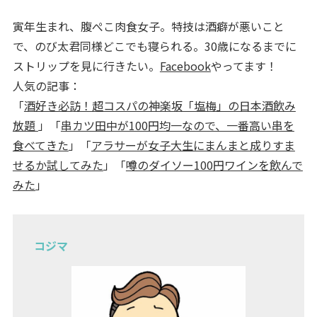
寅年生まれ、腹ぺこ肉食女子。特技は酒癖が悪いこと
で、のび太君同様どこでも寝られる。30歳になるまでに
ストリップを見に行きたい。
Facebook
やってます！
人気の記事：
「
酒好き必訪！超コスパの神楽坂「塩梅」の日本酒飲み
放題
」「
串カツ田中が100円均一なので、一番高い串を
食べてきた
」「
アラサーが女子大生にまんまと成りすま
せるか試してみた
」「
噂のダイソー100円ワインを飲んで
みた
」
コジマ