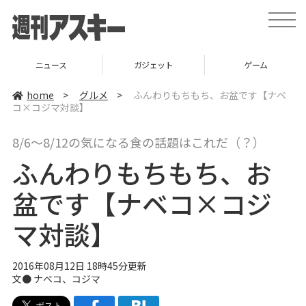
t
o
g
g
l
ニュース
ガジェット
ゲーム
e
n
a
home
>
グルメ
>
ふんわりもちもち、お盆です【ナベ
v
コ×コジマ対談】
i
g
a
8/6〜8/12の気になる食の話題はこれだ（？）
t
i
ふんわりもちもち、お
o
n
盆です【ナベコ×コジ
マ対談】
2016年08月12日 18時45分更新
文●
ナベコ
、
コジマ