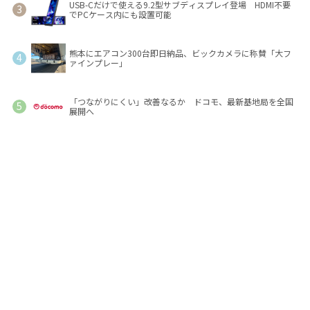
USB-Cだけで使える9.2型サブディスプレイ登場 HDMI不要
でPCケース内にも設置可能
熊本にエアコン300台即日納品、ビックカメラに称賛「大フ
ァインプレー」
「つながりにくい」改善なるか ドコモ、最新基地局を全国
展開へ