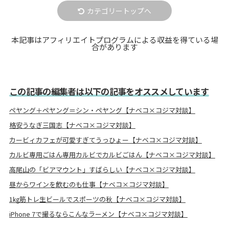
カテゴリートップへ
本記事はアフィリエイトプログラムによる収益を得ている場
合があります
この記事の編集者は以下の記事をオススメしています
ペヤング＋ペヤング＝シン・ペヤング【ナベコ×コジマ対談】
格安うなぎ三国志【ナベコ×コジマ対談】
カービィカフェが可愛すぎてうっひょー【ナベコ×コジマ対談】
カルビ専用ごはん専用カルビでカルビごはん【ナベコ×コジマ対談】
高尾山の「ビアマウント」すばらしい【ナベコ×コジマ対談】
昼からワインを飲むのも仕事【ナベコ×コジマ対談】
1㎏筋トレ生ビールでスポーツの秋【ナベコ×コジマ対談】
iPhone 7で撮るならこんなラーメン【ナベコ×コジマ対談】