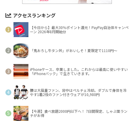
アクセスランキング
【今日から】最大30％ポイント還元！PayPay自治体キャンペ
ーン 2026年8月開始分
「鬼おろし牛タン丼」がおいしそ！夏限定で1110円～
iPhoneケース、卒業しました。これからは最高に使いやすい
「iPhoneバック」で生きていきます。
腰は大風量ファン、背中はペルチェ冷却。ダブルで身体を冷
やす1着2役のファン付きウェアが10,980円
【今週】食べ放題2000円以下へ！ 7日間限定、しゃぶ葉ラン
チがお得