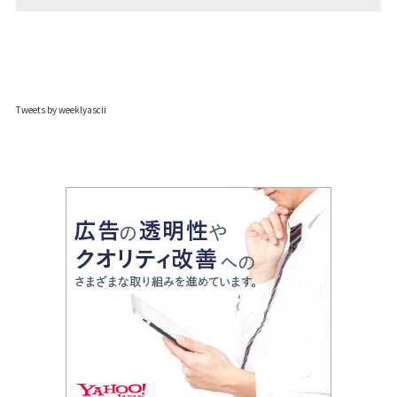
Tweets by weeklyascii