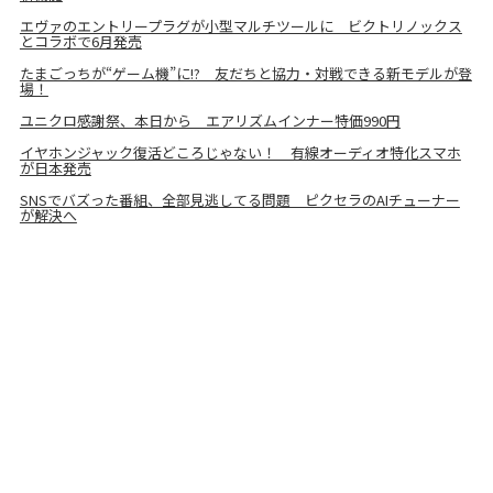
エヴァのエントリープラグが小型マルチツールに ビクトリノックス
とコラボで6月発売
たまごっちが“ゲーム機”に!? 友だちと協力・対戦できる新モデルが登
場！
ユニクロ感謝祭、本日から エアリズムインナー特価990円
イヤホンジャック復活どころじゃない！ 有線オーディオ特化スマホ
が日本発売
SNSでバズった番組、全部見逃してる問題 ピクセラのAIチューナー
が解決へ