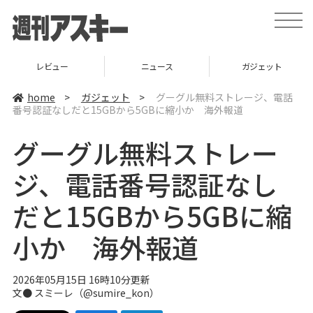
t
o
g
g
l
ニュース
ガジェット
ゲーム
e
n
a
home
>
ガジェット
>
グーグル無料ストレージ、電話
v
番号認証なしだと15GBから5GBに縮小か 海外報道
i
g
a
グーグル無料ストレー
t
i
o
ジ、電話番号認証なし
n
だと15GBから5GBに縮
小か 海外報道
2026年05月15日 16時10分更新
文● スミーレ（@sumire_kon）