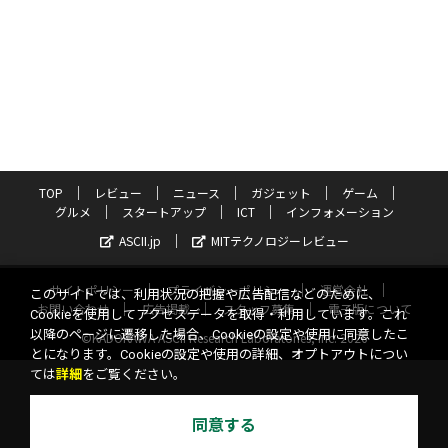
TOP
レビュー
ニュース
ガジェット
ゲーム
グルメ
スタートアップ
ICT
インフォメーション
ASCII.jp
MITテクノロジーレビュー
サイトポリシー
プライバシーポリシー
運営会社
このサイトでは、利用状況の把握や広告配信などのために、
お問い合わせ
広告掲載
スタッフ募集
電子版について
Cookieを使用してアクセスデータを取得・利用しています。これ
以降のページに遷移した場合、Cookieの設定や使用に同意したこ
©KADOKAWA ASCII Research Laboratories, Inc. 2026
とになります。Cookieの設定や使用の詳細、オプトアウトについ
ては
詳細
をご覧ください。
同意する