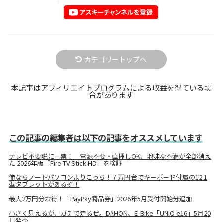
カテゴリートップへ
本記事はアフィリエイトプログラムによる収益を得ている場
合があります
この記事の編集者は以下の記事をオススメしています
テレビ不要説に一票！ 電源不要・直挿しOK、地味な不満が全部消え
た 2026年版「Fire TV Stick HD」を検証
俺ならノートパソコンよりこっち！７万円台でキーボード付属の12.1
型タブレットがあるぞ！
最大2万円分お得！「PayPay商品券」2026年5月受付開始分追加
小さく見えるが、ガチで走るぜ。DAHON、E-Bike「UNIO e16」5月20
日発売