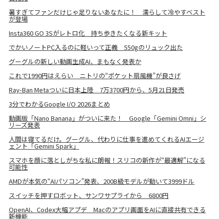
暑すぎてファンだけじゃ足りないあなたに！ 濡らして冷やすベスト
が登場
Insta360 GO 3Sがレトロ化 持ち歩きたくなる新キット
でかいノートPC入るのに軽いって正義 550gのリュック出た
グーグルの新しい動画生成AI、まもなく発表か
これで1990円はえらい ニトリの“ポケット扇風機”が良さげ
Ray-Ban Metaついに日本上陸 7万3700円から、5月21日発売
3分でわかるGoogle I/O 2026まとめ
動画版「Nano Banana」がついに来た！ Google「Gemini Omni」シ
リーズ発表
人間は寝てるだけ。グーグル、代わりに仕事を進めてくれるAIエージ
ェント「Gemini Spark」
スマホを顔に落としがちな私に朗報！スリコの新作が“最適解”になる
可能性
AMDが本気の“AIパソコン”発表、200B級モデルが動いて3999ドル
スイッチを押すロボット、サンワサプライから 6800円
OpenAI、Codex大幅アプデ Macのアプリ画面をAIに直接共有できる
新機能