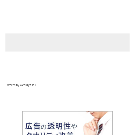
Tweets by weeklyascii