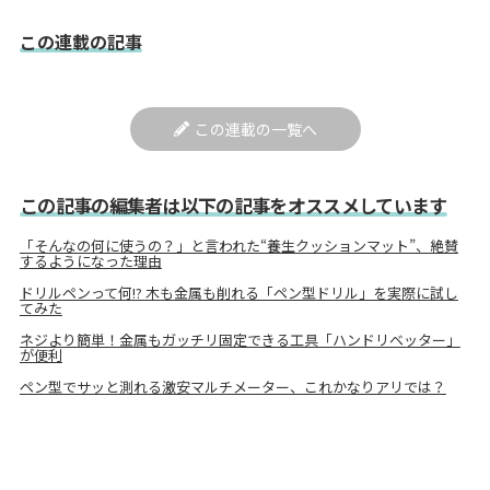
この連載の記事
この連載の一覧へ
この記事の編集者は以下の記事をオススメしています
「そんなの何に使うの？」と言われた“養生クッションマット”、絶賛
するようになった理由
ドリルペンって何!? 木も金属も削れる「ペン型ドリル」を実際に試し
てみた
ネジより簡単！金属もガッチリ固定できる工具「ハンドリベッター」
が便利
ペン型でサッと測れる激安マルチメーター、これかなりアリでは？