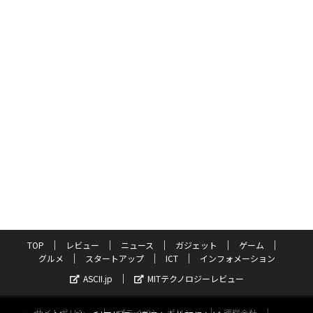
TOP
レビュー
ニュース
ガジェット
ゲーム
グルメ
スタートアップ
ICT
インフォメーション
ASCII.jp
MITテクノロジーレビュー
サイトポリシー
プライバシーポリシー
運営会社