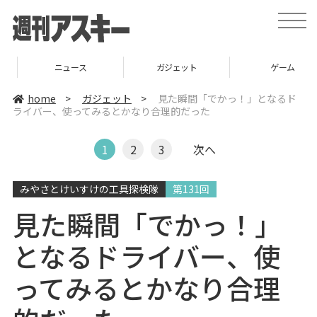
t
o
g
g
l
ニュース
ガジェット
ゲーム
e
n
a
home
>
ガジェット
>
見た瞬間「でかっ！」となるド
v
ライバー、使ってみるとかなり合理的だった
i
g
a
t
1
2
3
次へ
i
o
n
みやさとけいすけの工具探検隊
第131回
見た瞬間「でかっ！」
となるドライバー、使
ってみるとかなり合理