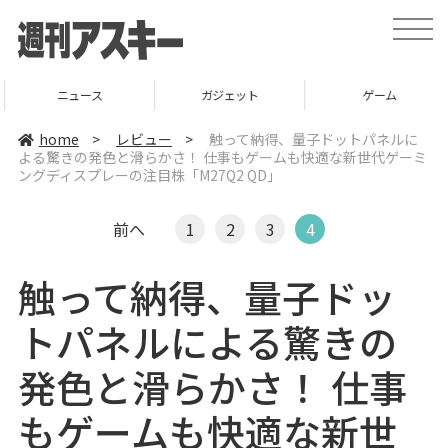
t
o
g
g
l
ニュース
ガジェット
ゲーム
e
n
a
home
>
レビュー
>
触って納得、量子ドットパネルに
v
よる驚きの発色と滑らかさ！ 仕事もゲームも快適な新世代ゲーミ
i
ングディスプレーの注目株「M27Q2 QD」
g
a
t
i
前へ
1
2
3
4
o
n
触って納得、量子ドッ
トパネルによる驚きの
発色と滑らかさ！ 仕事
もゲームも快適な新世