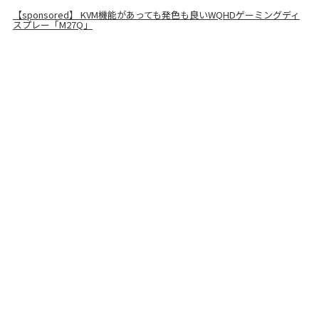
【sponsored】 KVM機能があっても発色も良いWQHDゲーミングディ
スプレー「M27Q」