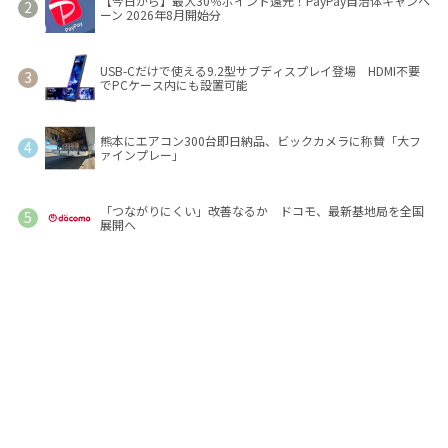
【今日から】最大30％ポイント還元！PayPay自治体キャンペ
ーン 2026年8月開始分
USB-Cだけで使える9.2型サブディスプレイ登場 HDMI不要
でPCケース内にも設置可能
熊本にエアコン300台即日納品、ビックカメラに称賛「大フ
ァインプレー」
「つながりにくい」改善なるか ドコモ、最新基地局を全国
展開へ