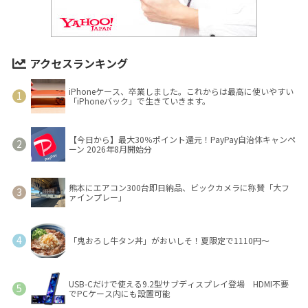
アクセスランキング
iPhoneケース、卒業しました。これからは最高に使いやすい
「iPhoneバック」で生きていきます。
【今日から】最大30％ポイント還元！PayPay自治体キャンペ
ーン 2026年8月開始分
熊本にエアコン300台即日納品、ビックカメラに称賛「大フ
ァインプレー」
「鬼おろし牛タン丼」がおいしそ！夏限定で1110円～
USB-Cだけで使える9.2型サブディスプレイ登場 HDMI不要
でPCケース内にも設置可能