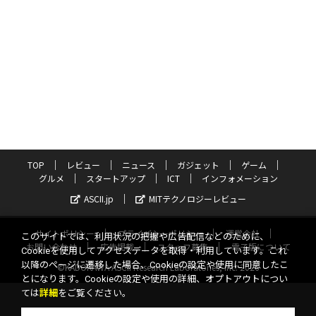
TOP
レビュー
ニュース
ガジェット
ゲーム
グルメ
スタートアップ
ICT
インフォメーション
ASCII.jp
MITテクノロジーレビュー
サイトポリシー
プライバシーポリシー
運営会社
このサイトでは、利用状況の把握や広告配信などのために、
お問い合わせ
広告掲載
スタッフ募集
電子版について
Cookieを使用してアクセスデータを取得・利用しています。これ
以降のページに遷移した場合、Cookieの設定や使用に同意したこ
©KADOKAWA ASCII Research Laboratories, Inc. 2026
とになります。Cookieの設定や使用の詳細、オプトアウトについ
ては
詳細
をご覧ください。