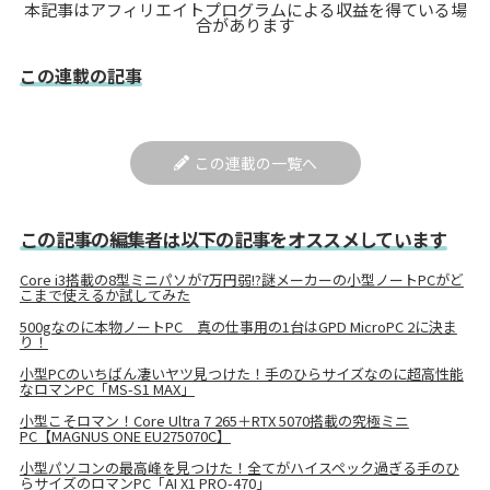
本記事はアフィリエイトプログラムによる収益を得ている場
合があります
この連載の記事
この連載の一覧へ
この記事の編集者は以下の記事をオススメしています
Core i3搭載の8型ミニパソが7万円弱!?謎メーカーの小型ノートPCがど
こまで使えるか試してみた
500gなのに本物ノートPC 真の仕事用の1台はGPD MicroPC 2に決ま
り！
小型PCのいちばん凄いヤツ見つけた！手のひらサイズなのに超高性能
なロマンPC「MS-S1 MAX」
小型こそロマン！Core Ultra 7 265＋RTX 5070搭載の究極ミニ
PC【MAGNUS ONE EU275070C】
小型パソコンの最高峰を見つけた！全てがハイスペック過ぎる手のひ
らサイズのロマンPC「AI X1 PRO-470」