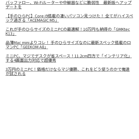
バッファロー、Wi-Fiルーターや中継器などに脆弱性 最新版へアップ
デートを
【手のひらPC】Core i9搭載の凄いパソコン見つけた！ 全てがハイスペ
ック過ぎる「ACEMAGIC M5」
これが手のひらサイズのミニPCの最適解！10万円も納得の「GMKtec
K13」
品薄Mac miniよりコレ！ 手のひらサイズなのに最新スペック搭載のロ
マンPC「GEEKOM A8」
ミニPC、マジでデスクが省スペース！11.2cm四方で「インテリア化」
する4画面出力対応で超優秀
3万円のミニPC！価格だけならマジ優勝、これをどう使うのかで俺達
が試される