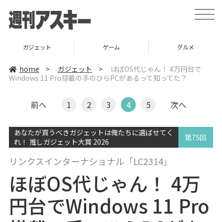
t
o
g
g
l
ガジェット
ゲーム
グルメ
e
n
a
home
>
ガジェット
>
ほぼOS代じゃん！ 4万円台で
v
Windows 11 Pro搭載の手のひらPCがあるって知ってた？
i
g
a
t
前へ
1
2
3
4
5
次へ
i
o
n
あなたが買うべきガジェットは俺たちに選ばせてく
第75回
れ！ 推しガジェット大賞 2026
リンクスインターナショナル「LC2314」
ほぼOS代じゃん！ 4万
円台でWindows 11 Pro