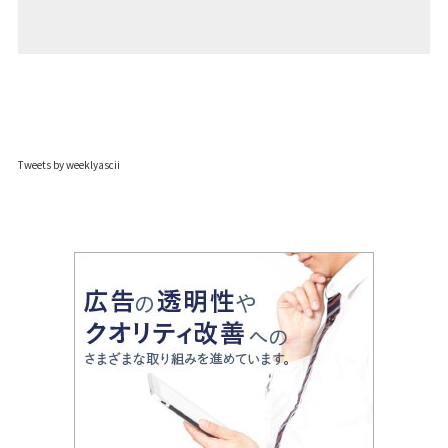
Tweets by weeklyascii