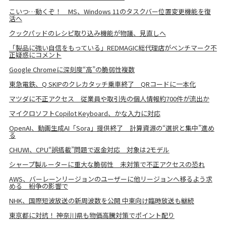
こいつ…動くぞ！ MS、Windows 11のタスクバー位置変更機能を復
活へ
クックパッドのレシピ取り込み機能が物議、見直しへ
「製品に強い自信をもっている」REDMAGIC総代理店がベンチマーク不
正疑惑にコメント
Google Chromeに深刻度“高”の脆弱性複数
東急電鉄、Q SKIPのクレカタッチ乗車終了 QRコードに一本化
マツダに不正アクセス 従業員や取引先の個人情報約700件が流出か
マイクロソフトCopilot Keyboard、かな入力に対応
OpenAI、動画生成AI「Sora」提供終了 計算資源の“選択と集中”進め
る
CHUWI、CPU“誤搭載”問題で返金対応 対象は2モデル
シャープ製ルーターに重大な脆弱性 未対策で不正アクセスの恐れ
AWS、バーレーンリージョンのユーザーに他リージョンへ移るよう求
める 紛争の影響で
NHK、国際短波放送の新周波数を公開 中東向け臨時放送も継続
東京都に対抗！ 神奈川県も物価高騰対策でポイント配り