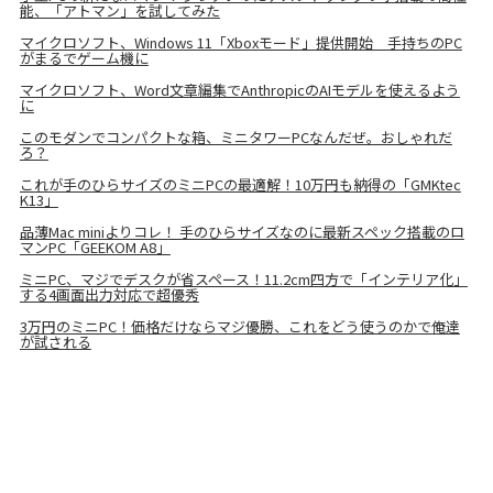
能、「アトマン」を試してみた
マイクロソフト、Windows 11「Xboxモード」提供開始 手持ちのPC
がまるでゲーム機に
マイクロソフト、Word文章編集でAnthropicのAIモデルを使えるよう
に
このモダンでコンパクトな箱、ミニタワーPCなんだぜ。おしゃれだ
ろ？
これが手のひらサイズのミニPCの最適解！10万円も納得の「GMKtec
K13」
品薄Mac miniよりコレ！ 手のひらサイズなのに最新スペック搭載のロ
マンPC「GEEKOM A8」
ミニPC、マジでデスクが省スペース！11.2cm四方で「インテリア化」
する4画面出力対応で超優秀
3万円のミニPC！価格だけならマジ優勝、これをどう使うのかで俺達
が試される