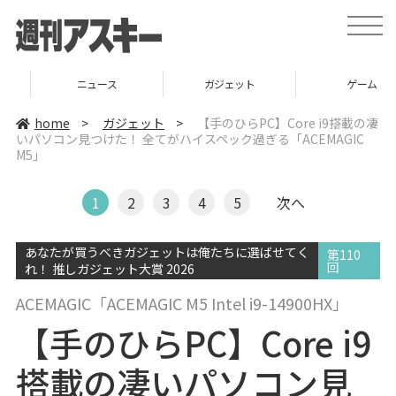
t
o
g
g
l
ニュース
ガジェット
ゲーム
e
n
a
home
>
ガジェット
>
【手のひらPC】Core i9搭載の凄
v
いパソコン見つけた！ 全てがハイスペック過ぎる「ACEMAGIC
i
M5」
g
a
t
i
1
2
3
4
5
次へ
o
n
あなたが買うべきガジェットは俺たちに選ばせてく
第110
回
れ！ 推しガジェット大賞 2026
ACEMAGIC「ACEMAGIC M5 Intel i9-14900HX」
【手のひらPC】Core i9
搭載の凄いパソコン見