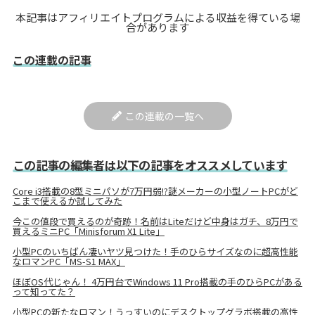
本記事はアフィリエイトプログラムによる収益を得ている場
合があります
この連載の記事
この連載の一覧へ
この記事の編集者は以下の記事をオススメしています
Core i3搭載の8型ミニパソが7万円弱!?謎メーカーの小型ノートPCがど
こまで使えるか試してみた
今この値段で買えるのが奇跡！名前はLiteだけど中身はガチ、8万円で
買えるミニPC「Minisforum X1 Lite」
小型PCのいちばん凄いヤツ見つけた！手のひらサイズなのに超高性能
なロマンPC「MS-S1 MAX」
ほぼOS代じゃん！ 4万円台でWindows 11 Pro搭載の手のひらPCがある
って知ってた？
小型PCの新たなロマン！うっすいのにデスクトップグラボ搭載の高性