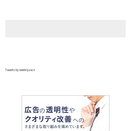
Tweets by weeklyascii