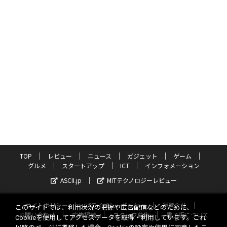
TOP
レビュー
ニュース
ガジェット
ゲーム
グルメ
スタートアップ
ICT
インフォメーション
ASCII.jp
MITテクノロジーレビュー
サイトポリシー
プライバシーポリシー
運営会社
このサイトでは、利用状況の把握や広告配信などのために、
お問い合わせ
広告掲載
スタッフ募集
電子版について
Cookieを使用してアクセスデータを取得・利用しています。これ