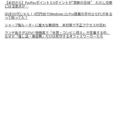
【本日から】PayPayポイントとVポイントが“禁断の合体” ただし交換
には注意点が…
ほぼOS代じゃん！ 4万円台でWindows 11 Pro搭載の手のひらPCがある
って知ってた？
シャープ製ルーターに重大な脆弱性 未対策で不正アクセスの恐れ
ランチ抜きが22％!? 物価高で「水筒・コンビニ控え」が定着する中、
なぜか「推し活・美容費」だけは死守するオフィスワーカーたち