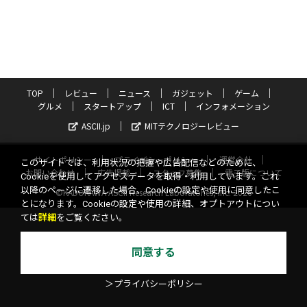
TOP
レビュー
ニュース
ガジェット
ゲーム
グルメ
スタートアップ
ICT
インフォメーション
ASCII.jp
MITテクノロジーレビュー
サイトポリシー
プライバシーポリシー
運営会社
このサイトでは、利用状況の把握や広告配信などのために、
お問い合わせ
広告掲載
スタッフ募集
電子版について
Cookieを使用してアクセスデータを取得・利用しています。これ
以降のページに遷移した場合、Cookieの設定や使用に同意したこ
©KADOKAWA ASCII Research Laboratories, Inc. 2026
とになります。Cookieの設定や使用の詳細、オプトアウトについ
ては
詳細
をご覧ください。
同意する
＞プライバシーポリシー