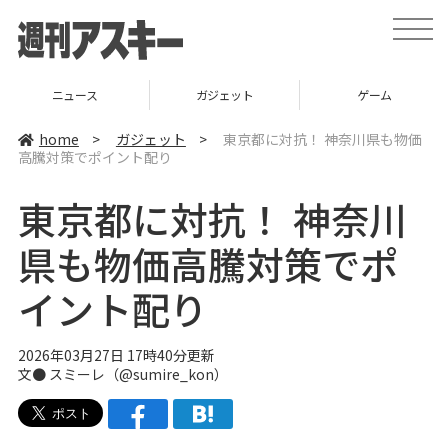
t
o
g
g
l
ニュース
ガジェット
ゲーム
e
n
a
home
>
ガジェット
>
東京都に対抗！ 神奈川県も物価
v
高騰対策でポイント配り
i
g
a
東京都に対抗！ 神奈川
t
i
o
県も物価高騰対策でポ
n
イント配り
2026年03月27日 17時40分更新
文● スミーレ（@sumire_kon）