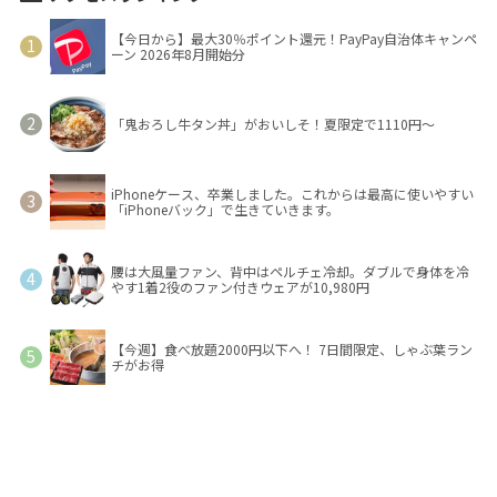
【今日から】最大30％ポイント還元！PayPay自治体キャンペ
ーン 2026年8月開始分
「鬼おろし牛タン丼」がおいしそ！夏限定で1110円～
iPhoneケース、卒業しました。これからは最高に使いやすい
「iPhoneバック」で生きていきます。
腰は大風量ファン、背中はペルチェ冷却。ダブルで身体を冷
やす1着2役のファン付きウェアが10,980円
【今週】食べ放題2000円以下へ！ 7日間限定、しゃぶ葉ラン
チがお得