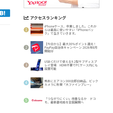
アクセスランキング
iPhoneケース、卒業しました。これか
らは最高に使いやすい「iPhoneバッ
ク」で生きていきます。
【今日から】最大30％ポイント還元！
PayPay自治体キャンペーン 2026年8月
開始分
USB-Cだけで使える9.2型サブディスプ
レイ登場 HDMI不要でPCケース内にも
設置可能
熊本にエアコン300台即日納品、ビック
カメラに称賛「大ファインプレー」
「つながりにくい」改善なるか ドコ
モ、最新基地局を全国展開へ