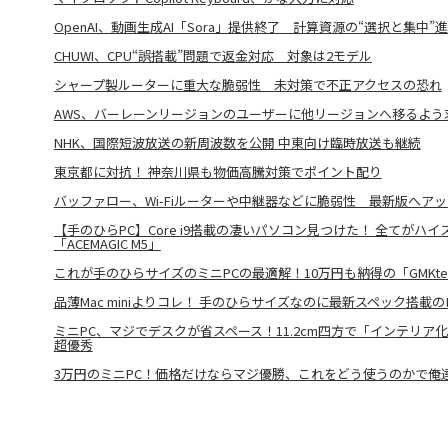
OpenAI、動画生成AI「Sora」提供終了 計算資源の“選択と集中”
CHUWI、CPU“誤搭載”問題で返金対応 対象は2モデル
シャープ製ルーターに重大な脆弱性 未対策で不正アクセスの恐れ
AWS、バーレーンリージョンのユーザーに他リージョンへ移るよう
NHK、国際短波放送の新周波数を公開 中東向け臨時放送も継続
東京都に対抗！ 神奈川県も物価高騰対策でポイント配り
バッファロー、Wi-Fiルーターや中継器などに脆弱性 最新版へア
【手のひらPC】Core i9搭載の凄いパソコン見つけた！ 全てがハ
「ACEMAGIC M5」
これが手のひらサイズのミニPCの最適解！10万円も納得の「GMKtec
品薄Mac miniよりコレ！ 手のひらサイズなのに最新スペック搭載のロマ
ミニPC、マジでデスクが省スペース！11.2cm四方で「インテリア
超優秀
3万円のミニPC！価格だけならマジ優勝、これをどう使うのかで俺