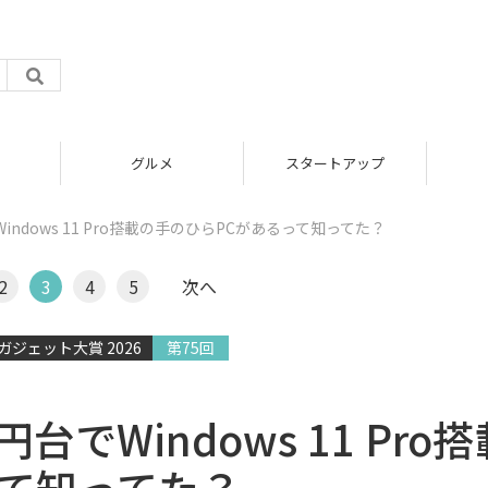
グルメ
スタートアップ
indows 11 Pro搭載の手のひらPCがあるって知ってた？
2
3
4
5
次へ
ジェット大賞 2026
第75回
でWindows 11 Pro搭
って知ってた？