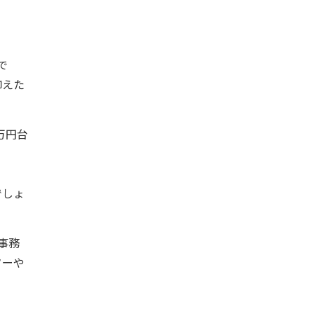
で
抑えた
万円台
でしょ
事務
ターや