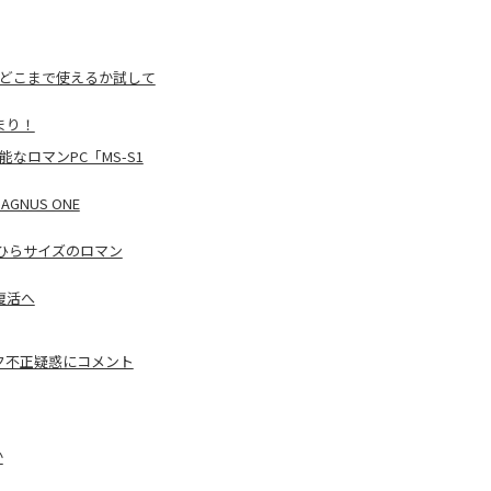
Cがどこまで使えるか試して
決まり！
ロマンPC「MS-S1
AGNUS ONE
ひらサイズのロマン
復活へ
ーク不正疑惑にコメント
か