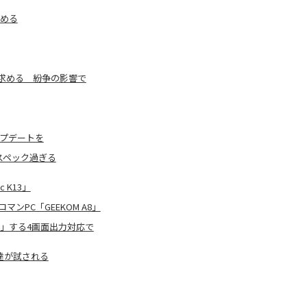
進める
求める 紛争の影響で
ップデートを
イスペック過ぎる
 K13」
ンPC「GEEKOM A8」
化」する4画面出力対応で
達が試される