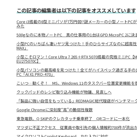
この記事の編集者は以下の記事をオススメしています
Core i3搭載の8型ミニパソが7万円弱!?謎メーカーの小型ノートP
みた
500gなのに本物ノートPC 真の仕事用の1台はGPD MicroPC 2に
小型PCのいちばん凄いヤツ見つけた！手のひらサイズなのに超高性能な
MAX」
小型こそロマン！Core Ultra 7 265＋RTX 5070搭載の究極ミニPC【M
EU275070C】
小型パソコンの最高峰を見つけた！全てがハイスペック過ぎる手の
PC「AI X1 PRO-470」
こいつ…動くぞ！ MS、Windows 11のタスクバー位置変更機能を
クックパッドのレシピ取り込み機能が物議、見直しへ
「製品に強い自信をもっている」REDMAGIC総代理店がベンチマ
Google Chromeに深刻度“高”の脆弱性複数
東急電鉄、Q SKIPのクレカタッチ乗車終了 QRコードに一本化
マツダに不正アクセス 従業員や取引先の個人情報約700件が流出
マイクロソフトCopilot Keyboard、かな入力に対応