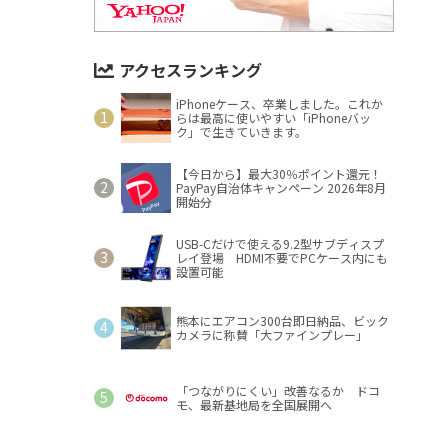
アクセスランキング
iPhoneケース、卒業しました。これか
らは最高に使いやすい「iPhoneバッ
ク」で生きていきます。
【今日から】最大30％ポイント還元！
PayPay自治体キャンペーン 2026年8月
開始分
USB-Cだけで使える9.2型サブディスプ
レイ登場 HDMI不要でPCケース内にも
設置可能
熊本にエアコン300台即日納品、ビック
カメラに称賛「大ファインプレー」
「つながりにくい」改善なるか ドコ
モ、最新基地局を全国展開へ