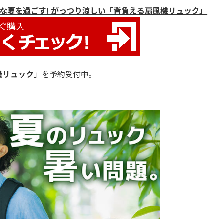
な夏を過ごす! がっつり涼しい「背負える扇風機リュック」
機リュック
」を予約受付中。