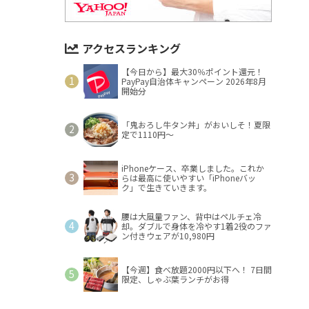
アクセスランキング
【今日から】最大30％ポイント還元！
PayPay自治体キャンペーン 2026年8月
開始分
「鬼おろし牛タン丼」がおいしそ！夏限
定で1110円～
iPhoneケース、卒業しました。これか
らは最高に使いやすい「iPhoneバッ
ク」で生きていきます。
腰は大風量ファン、背中はペルチェ冷
却。ダブルで身体を冷やす1着2役のファ
ン付きウェアが10,980円
【今週】食べ放題2000円以下へ！ 7日間
限定、しゃぶ葉ランチがお得