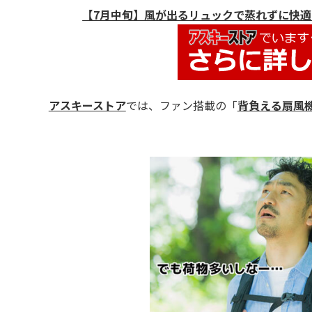
【7月中旬】風が出るリュックで蒸れずに快適
アスキーストア
では、ファン搭載の「
背負える扇風