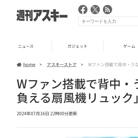
ニュース
ガジェット
ゲーム
home
>
アスキーストア
>
Wファン搭載で背中・う
Wファン搭載で背中・
負える扇風機リュック
2024年07月16日 22時00分更新