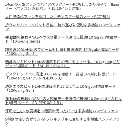
14cmの大型ファンでハイスペックノートPCもしっかり冷やす「llano
ノートパソコン 冷却パッド 15-19インチ対応」
大口径遠心ファンを採用した、モンスター級のノートPC冷却台
折りたたんでコンパクト収納！ 持ち運びに便利な多機能ハンディファ
ン
4K動画の視聴やNASへの大容量データ通信に最適! 10 Gigabit増設ボー
ド「10Koenig Gen3」
超高速10GLAN転送でゲームも仕事も快適通信! 10 Gigabit増設ボード
「10Koenig Gen3」
通常のギガビットLANの速度を約10倍に向上させる、10 Gigabit(ギガ
ビット)増設ボード「SD-PE410GL2-B」
デスクトップPCに高速10G LANを増設！ 高速LAN対応拡張ボード
「10Koenig Gen2 SD-PE410GL-B」
通常のギガビットLANの速度を約10倍に向上 10 Gigabit増設ボード
「10Koenig Gen3」
4K動画の視聴やNASへの大容量データ通信に最適! 10 Gigabit(ギガビッ
ト)増設ボード「SD-PE410GL2-B」
涼風を生む7枚羽構造! 5種類の使い方ができる多機能ハンディファン
5種類の使い方ができる! フレキシブルに変形する多機能ハンディファ
ン