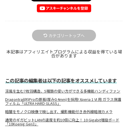
カテゴリートップへ
本記事はアフィリエイトプログラムによる収益を得ている場
合があります
この記事の編集者は以下の記事をオススメしています
涼風を生む7枚羽構造、5種類の使い方ができる多機能ハンディファン
Dragontrail(R)Proの原板(厚み0.4mm)を採用! Xperia 1 VI 用 ガラス保護
フィルム「ULTRA HARD GLASS」
暗闇をモノクロ映像で映し出す、撮影機能付き赤外線暗視カメラ
通常のギガビットLANの速度を約10倍に向上！ 10 Gigabit増設ボード
「10Koenig Gen3」