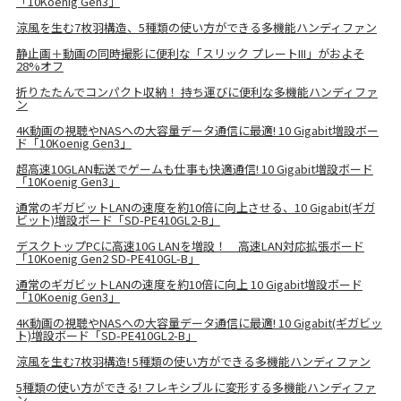
「10Koenig Gen3」
涼風を生む7枚羽構造、5種類の使い方ができる多機能ハンディファン
静止画＋動画の同時撮影に便利な「スリック プレートIII」がおよそ
28%オフ
折りたたんでコンパクト収納！ 持ち運びに便利な多機能ハンディファ
ン
4K動画の視聴やNASへの大容量データ通信に最適! 10 Gigabit増設ボー
ド「10Koenig Gen3」
超高速10GLAN転送でゲームも仕事も快適通信! 10 Gigabit増設ボード
「10Koenig Gen3」
通常のギガビットLANの速度を約10倍に向上させる、10 Gigabit(ギガ
ビット)増設ボード「SD-PE410GL2-B」
デスクトップPCに高速10G LANを増設！ 高速LAN対応拡張ボード
「10Koenig Gen2 SD-PE410GL-B」
通常のギガビットLANの速度を約10倍に向上 10 Gigabit増設ボード
「10Koenig Gen3」
4K動画の視聴やNASへの大容量データ通信に最適! 10 Gigabit(ギガビッ
ト)増設ボード「SD-PE410GL2-B」
涼風を生む7枚羽構造! 5種類の使い方ができる多機能ハンディファン
5種類の使い方ができる! フレキシブルに変形する多機能ハンディファ
ン