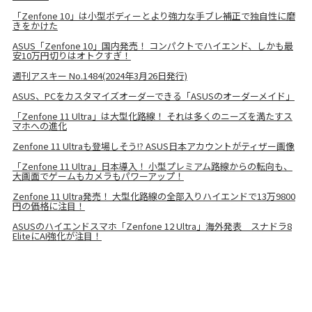
「Zenfone 10」は小型ボディーとより強力な手ブレ補正で独自性に磨
きをかけた
ASUS「Zenfone 10」国内発売！ コンパクトでハイエンド、しかも最
安10万円切りはオトクすぎ！
週刊アスキー No.1484(2024年3月26日発行)
ASUS、PCをカスタマイズオーダーできる「ASUSのオーダーメイド」
「Zenfone 11 Ultra」は大型化路線！ それは多くのニーズを満たすス
マホへの進化
Zenfone 11 Ultraも登場しそう!? ASUS日本アカウントがティザー画像
「Zenfone 11 Ultra」日本導入！ 小型プレミアム路線からの転向も、
大画面でゲームもカメラもパワーアップ！
Zenfone 11 Ultra発売！ 大型化路線の全部入りハイエンドで13万9800
円の価格に注目！
ASUSのハイエンドスマホ「Zenfone 12 Ultra」海外発表 スナドラ8
EliteにAI強化が注目！