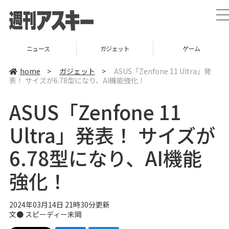
t
l
ニュース
ガジェット
ゲーム
home
>
ガジェット
>
ASUS「Zenfone 11 Ultra」発
表！ サイズが6.78型になり、AI機能強化！
i
ASUS「Zenfone 11
t
i
Ultra」発表！ サイズが
6.78型になり、AI機能
強化！
2024年03月14日 21時30分更新
文● スピーディー末岡