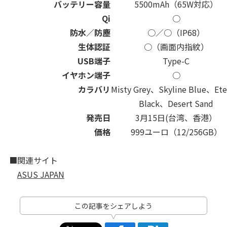
バッテリー容量
5500mAh（65W対応）
Qi
○
防水／防塵
○／○（IP68）
生体認証
○（画面内指紋）
USB端子
Type-C
イヤホン端子
○
カラバリ
Misty Grey、Skyline Blue、Ete
Black、Desert Sand
発売日
3月15日(台湾、香港）
価格
999ユーロ（12/256GB）
■関連サイト
ASUS JAPAN
この記事をシェアしよう