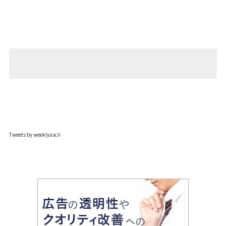
Tweets by weeklyascii