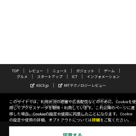
TOP
レビュー
ニュース
ガジェット
ゲーム
グルメ
スタートアップ
ICT
インフォメーション
ASCII.jp
MITテクノロジーレビュー
サイトポリシー
プライバシーポリシー
運営会社
このサイトでは、利用状況の把握や広告配信などのために、Cookieを使
お問い合わせ
広告掲載
スタッフ募集
電子版について
用してアクセスデータを取得・利用しています。これ以降のページに遷
移した場合、Cookieの設定や使用に同意したことになります。Cookie
©KADOKAWA ASCII Research Laboratories, Inc. 2026
の設定や使用の詳細、オプトアウトについては
詳細
をご覧ください。
同意する