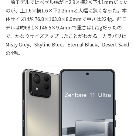
前モデルではベゼル幅が上2.9×横2×下4.1mmだった
のが、上1.6×横1.6×下2.2mmと大幅に狭くなった。本
体サイズは約76.8×163.8×8.9mmで重さは224g。前モ
デルは約68.1×146.5×9.4mmで重さは172gだったの
で、かなりサイズアップしたことがわかる。カラバリは
Misty Grey、Skyline Blue、Eternal Black、Desert Sand
の4色。