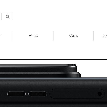
ト
ゲーム
グルメ
ス