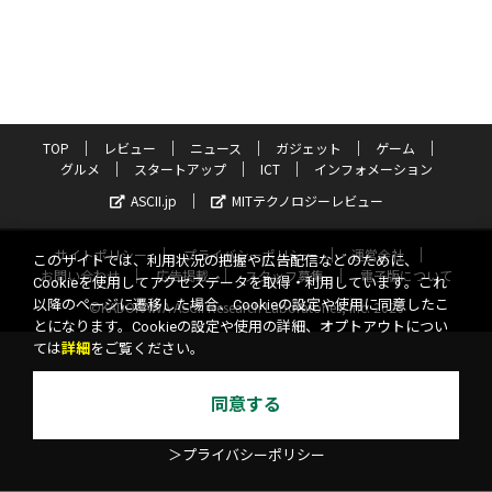
TOP
レビュー
ニュース
ガジェット
ゲーム
グルメ
スタートアップ
ICT
インフォメーション
ASCII.jp
MITテクノロジーレビュー
サイトポリシー
プライバシーポリシー
運営会社
このサイトでは、利用状況の把握や広告配信などのために、
お問い合わせ
広告掲載
スタッフ募集
電子版について
Cookieを使用してアクセスデータを取得・利用しています。これ
以降のページに遷移した場合、Cookieの設定や使用に同意したこ
©KADOKAWA ASCII Research Laboratories, Inc. 2026
とになります。Cookieの設定や使用の詳細、オプトアウトについ
ては
詳細
をご覧ください。
同意する
＞プライバシーポリシー