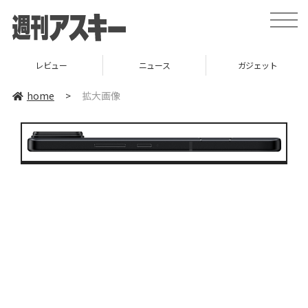
toggle
naviga
レビュー
ニュース
ガジェット
home
>
拡大画像