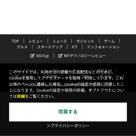
TOP
レビュー
ニュース
ガジェット
ゲーム
グルメ
スタートアップ
ICT
インフォメーション
ASCII.jp
MITテクノロジーレビュー
サイトポリシー
プライバシーポリシー
運営会社
このサイトでは、利用状況の把握や広告配信などのために、
お問い合わせ
広告掲載
スタッフ募集
電子版について
Cookieを使用してアクセスデータを取得・利用しています。これ
以降のページに遷移した場合、Cookieの設定や使用に同意したこ
©KADOKAWA ASCII Research Laboratories, Inc. 2026
とになります。Cookieの設定や使用の詳細、オプトアウトについ
ては
詳細
をご覧ください。
同意する
＞プライバシーポリシー