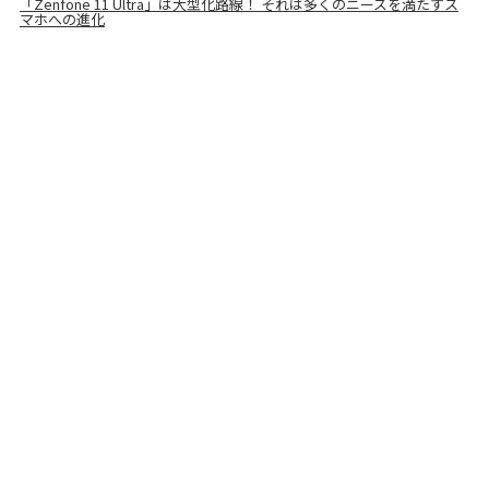
「Zenfone 11 Ultra」は大型化路線！ それは多くのニーズを満たすス
マホへの進化