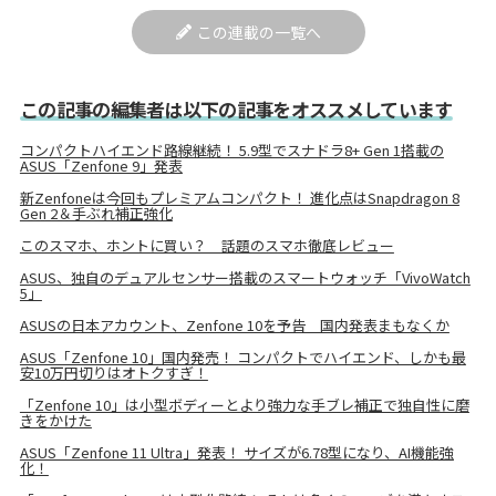
この連載の一覧へ
この記事の編集者は以下の記事をオススメしています
コンパクトハイエンド路線継続！ 5.9型でスナドラ8+ Gen 1搭載の
ASUS「Zenfone 9」発表
新Zenfoneは今回もプレミアムコンパクト！ 進化点はSnapdragon 8
Gen 2＆手ぶれ補正強化
このスマホ、ホントに買い？ 話題のスマホ徹底レビュー
ASUS、独自のデュアルセンサー搭載のスマートウォッチ「VivoWatch
5」
ASUSの日本アカウント、Zenfone 10を予告 国内発表まもなくか
ASUS「Zenfone 10」国内発売！ コンパクトでハイエンド、しかも最
安10万円切りはオトクすぎ！
「Zenfone 10」は小型ボディーとより強力な手ブレ補正で独自性に磨
きをかけた
ASUS「Zenfone 11 Ultra」発表！ サイズが6.78型になり、AI機能強
化！