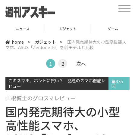
t
o
g
g
l
ニュース
ガジェット
ゲーム
e
n
a
home
>
ガジェット
>
国内発売期待大の小型高性能ス
v
マホ、ASUS「Zenfone 10」を前モデルと比較
i
g
a
t
1
2
次へ
i
o
n
このスマホ、ホントに買い？ 話題のスマホ徹底レ
第435
回
ビュー
山根博士のグロスマレビュー
国内発売期待大の小型
高性能スマホ、