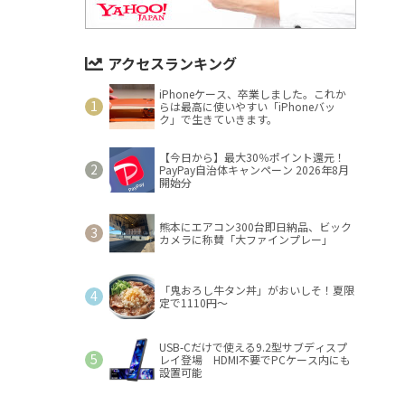
アクセスランキング
iPhoneケース、卒業しました。これか
らは最高に使いやすい「iPhoneバッ
ク」で生きていきます。
【今日から】最大30％ポイント還元！
PayPay自治体キャンペーン 2026年8月
開始分
熊本にエアコン300台即日納品、ビック
カメラに称賛「大ファインプレー」
「鬼おろし牛タン丼」がおいしそ！夏限
定で1110円～
USB-Cだけで使える9.2型サブディスプ
レイ登場 HDMI不要でPCケース内にも
設置可能