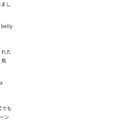
めまし
 belly
くれた
、鳥
 a
ズでも
ーン