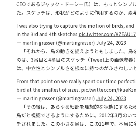
CEOであるジャック・ドーシー氏）は、もっとシンプ
た。スケッチは、形状がどのように作用するのか、素
I was also trying to capture the motion of birds, and 
in the 3rd and 4th sketches
pic.twitter.com/8ZEAU1
— martin grasser (@martingrasser)
July 24, 2023
「それから、鳥の動きを捉えようともしました。鳥を
のは、3番目と4番目のスケッチ（Tweet上の画像参
は、中立性とシンプルさを根本に持つのがふさわしい
From that point on we really spent our time perfecting 
bird at the smallest of sizes.
pic.twitter.com/fkueK
— martin grasser (@martingrasser)
July 24, 2023
「その後は、あらゆる細部を理想的な状態にするため
鳥だと視認できるようにするために。2012年3月のい
チされました。この小さな鳥は、この11年で、本当に