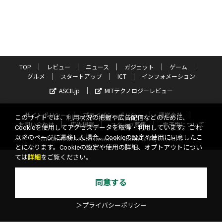
TOP
レビュー
ニュース
ガジェット
ゲーム
グルメ
スタートアップ
ICT
インフォメーション
ASCII.jp
MITテクノロジーレビュー
サイトポリシー
プライバシーポリシー
運営会社
このサイトでは、利用状況の把握や広告配信などのために、
お問い合わせ
広告掲載
スタッフ募集
電子版について
Cookieを使用してアクセスデータを取得・利用しています。これ
以降のページに遷移した場合、Cookieの設定や使用に同意したこ
©KADOKAWA ASCII Research Laboratories, Inc. 2026
とになります。Cookieの設定や使用の詳細、オプトアウトについ
ては
詳細
をご覧ください。
同意する
＞プライバシーポリシー