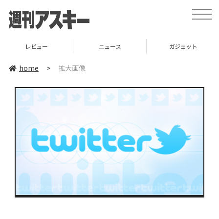
toggle
naviga
レビュー
ニュース
ガジェット
home
>
拡大画像