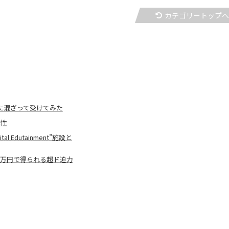
カテゴリートップ
生に混ざって受けてみた
能性
Edutainment”施設と
7万円で得られる超ド迫力