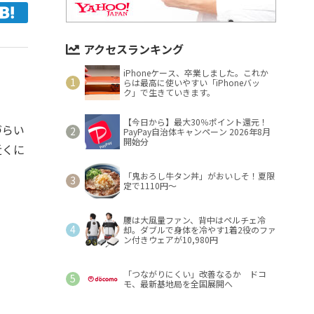
アクセスランキング
iPhoneケース、卒業しました。これか
らは最高に使いやすい「iPhoneバッ
ク」で生きていきます。
【今日から】最大30％ポイント還元！
づらい
PayPay自治体キャンペーン 2026年8月
開始分
近くに
「鬼おろし牛タン丼」がおいしそ！夏限
定で1110円～
腰は大風量ファン、背中はペルチェ冷
却。ダブルで身体を冷やす1着2役のファ
ン付きウェアが10,980円
「つながりにくい」改善なるか ドコ
モ、最新基地局を全国展開へ