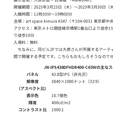
開催期間：2023年3月23日（木）～2023年3月30日
入館時間：11時30分～19時00分
会場：art space kimura ASK?（〒104-0031 東京都
アクセス：東京メトロ銀座線京橋駅1番出口より徒歩1分
り徒歩10分
入場料：無料
ちなみに、同ビル2Fでは大原さんが所属するアーテ
間で開催する予定です。こちらもおもしろそうなので
JN-IPS438DFHDR400-C65Wの主
パネル
43.8型IPS（非光沢）
解像度
3840×1080ドット（32:9）
（アスペクト比）
表示色
10.7億色
輝度
400cd/m
2
コントラスト比
1000:1