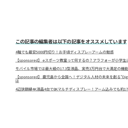
この記事の編集者は以下の記事をオススメしています
4軸でも最安5000円切り！お手頃ディスプレーアームの魅惑
【sponsored】 eスポーツ教室って何するの？アラフォーが小学
モバイル市場では最大級の17.3型液晶、実売3万円台で大満足の機
【sponsored】 鹿児島から全国へ！デジタル人材の未来を創る“Digital 
は
4辺狭額縁4K液晶4台で8Kマルチディスプレー！アーム込みでも約1