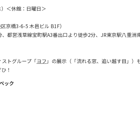
（木）＜休館：日曜日＞
中央区京橋3-6-5 木邑ビル B1F）
、都営浅草線宝町駅A3番出口より徒歩2分、JR東京駅八重洲
ィストグループ「
ヨフ
」の展示（「流れる窓、追い越す目」）
ぜひ！
なスペック