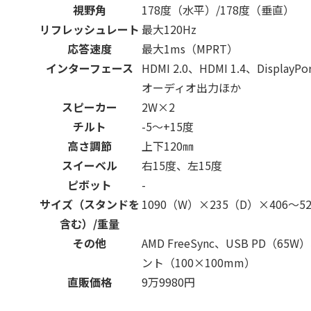
視野角
178度（水平）/178度（垂直）
リフレッシュレート
最大120Hz
応答速度
最大1ms（MPRT）
インターフェース
HDMI 2.0、HDMI 1.4、DisplayPo
オーディオ出力ほか
スピーカー
2W×2
チルト
-5～+15度
高さ調節
上下120㎜
スイーベル
右15度、左15度
ピボット
-
サイズ（スタンドを
1090（W）×235（D）×406～52
含む）/重量
その他
AMD FreeSync、USB PD（65
ント（100×100mm）
直販価格
9万9980円