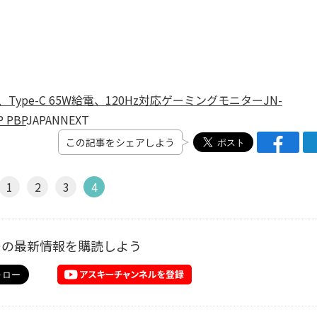
HD解像度、Type-C 65W給電、120Hz対応ゲーミングモニターJN-
P PBP
JAPANNEXT
この記事をシェアしよう
1
2
3
4
ーの最新情報を購読しよう